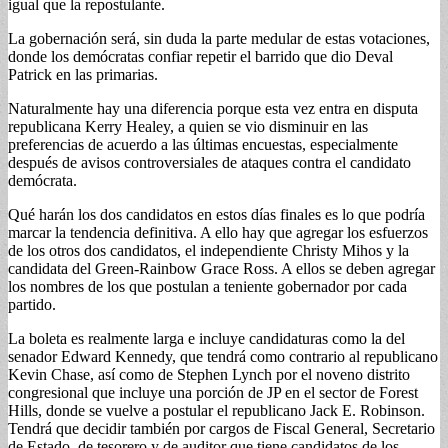
igual que la repostulante.
La gobernación será, sin duda la parte medular de estas votaciones,
donde los demócratas confiar repetir el barrido que dio Deval
Patrick en las primarias.
Naturalmente hay una diferencia porque esta vez entra en disputa
republicana Kerry Healey, a quien se vio disminuir en las
preferencias de acuerdo a las últimas encuestas, especialmente
después de avisos controversiales de ataques contra el candidato
demócrata.
Qué harán los dos candidatos en estos días finales es lo que podría
marcar la tendencia definitiva. A ello hay que agregar los esfuerzos
de los otros dos candidatos, el independiente Christy Mihos y la
candidata del Green-Rainbow Grace Ross. A ellos se deben agregar
los nombres de los que postulan a teniente gobernador por cada
partido.
La boleta es realmente larga e incluye candidaturas como la del
senador Edward Kennedy, que tendrá como contrario al republicano
Kevin Chase, así como de Stephen Lynch por el noveno distrito
congresional que incluye una porción de JP en el sector de Forest
Hills, donde se vuelve a postular el republicano Jack E. Robinson.
Tendrá que decidir también por cargos de Fiscal General, Secretario
de Estado, de tesorero y de auditor que tiene candidatos de los