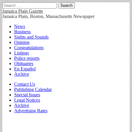
Search
for:
Jamaica Plain Gazette
Jamaica Plain, Boston, Massachusetts Newspaper
Main
Skip
News
to
Business
menu
content
Sights and Sounds
Opinion
Congratulations
Listings
Police reports
Obituaries
En Español
Archive
Sub
Contact Us
Publishing Calendar
menu
Special Issues
Legal Notices
Archive
Advertising Rates