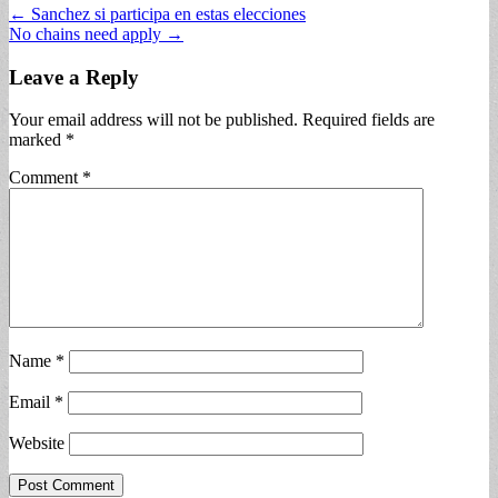
Post
← Sanchez si participa en estas elecciones
No chains need apply →
navigation
Leave a Reply
Your email address will not be published.
Required fields are
marked
*
Comment
*
Name
*
Email
*
Website