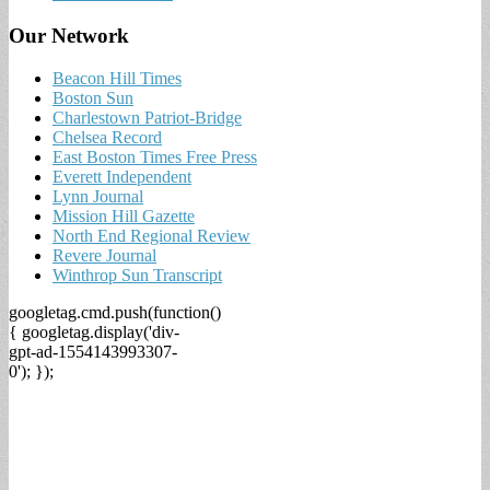
Our Network
Beacon Hill Times
Boston Sun
Charlestown Patriot-Bridge
Chelsea Record
East Boston Times Free Press
Everett Independent
Lynn Journal
Mission Hill Gazette
North End Regional Review
Revere Journal
Winthrop Sun Transcript
googletag.cmd.push(function()
{ googletag.display('div-
gpt-ad-1554143993307-
0'); });