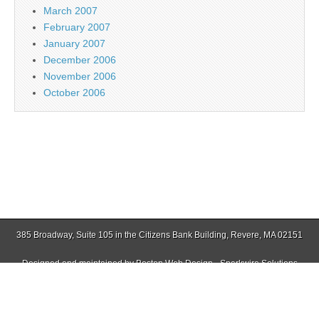
March 2007
February 2007
January 2007
December 2006
November 2006
October 2006
385 Broadway, Suite 105 in the Citizens Bank Building, Revere, MA 02151
Designed and maintained by
Boston Web Design - Sparkwire Solutions
(781) 485-0588 | Fax (781) 485-1403
Copyright © 2026
Jamaica Plain Gazette
. All Rights Reserved.