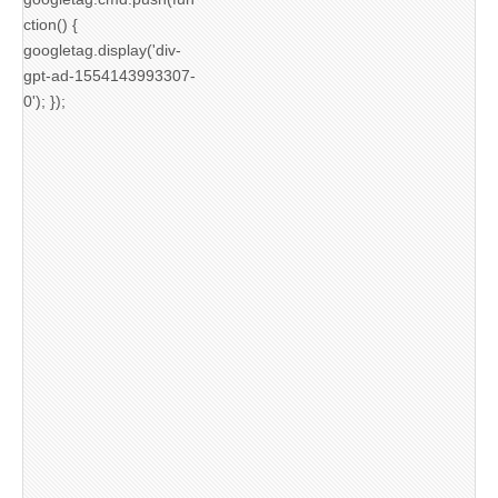
ction() {
googletag.display('div-
gpt-ad-1554143993307-
0'); });