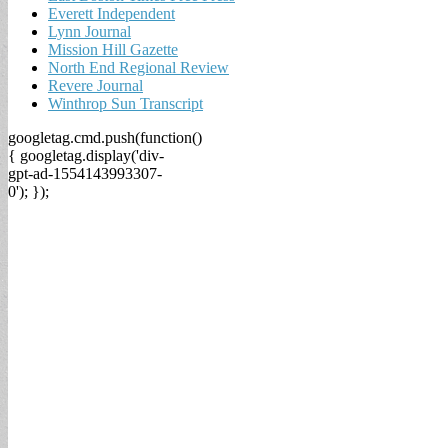
Everett Independent
Lynn Journal
Mission Hill Gazette
North End Regional Review
Revere Journal
Winthrop Sun Transcript
googletag.cmd.push(function()
{ googletag.display('div-
gpt-ad-1554143993307-
0'); });