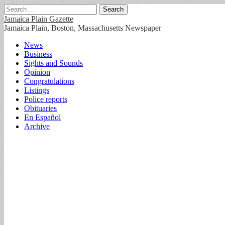
Search
for:
Jamaica Plain Gazette
Jamaica Plain, Boston, Massachusetts Newspaper
Main
Skip
News
to
Business
menu
content
Sights and Sounds
Opinion
Congratulations
Listings
Police reports
Obituaries
En Español
Archive