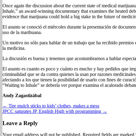
Once again the discussion about the current state of medical marij
Inhale,” an award-winning documentary that examines the heated debat
evidence that marijuana could hold a big stake in the future of medici
El asunto se conoció el miércoles durante la presentación de document
uso de la marihuana.
Un motivo no sólo para hablar de un trabajo que ha recibido premios e
la medicina.
La discusión es buena y tenemos que acostumbrarnos a hablar especial
El asunto es cuanto es poco y cuánto es mucho y hay pedidos que impl
criminalidad que se da contra quienes la usan por razones medicinales.
afectando a los que tienen la posibilidad de usarlo con fines de curac
“Waiting to Inhale” se debería ver porque examina el acalorado debat
Andy Zagastizábal
Post
← Tire mulch sticks to kids’ clothes, makes a mess
JPCC saturates JP, English High with programming →
navigation
Leave a Reply
Your email address will not be published.
Required fields are marked