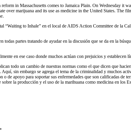
uana reform in Massachusetts comes to Jamaica Plain. On Wednesday it
e over marijuana and its use as medicine in the United States. The fil
ne.
al “Waiting to Inhale” en el local de AIDS Action Committee de la Calle
n todas partes tratando de ayudar en la discusión que se da en la búsq
mente en ese caso donde muchos actúan con prejuicios y establecen lín
ican todo un cambio de nuestras normas como el que dicen que haciendo
 Aquí, sin embargo se agrega el tema de la criminalidad y muchos activi
ión o de apoyo para soportar sus enfermedades que son calificadas de te
e sobre la producción y el uso de la marihuana como medicina en los E
*