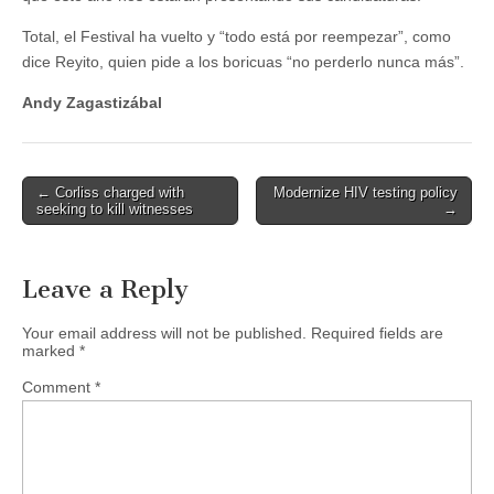
Total, el Festival ha vuelto y “todo está por reempezar”, como
dice Reyito, quien pide a los boricuas “no perderlo nunca más”.
Andy Zagastizábal
Post
← Corliss charged with
Modernize HIV testing policy
seeking to kill witnesses
→
navigation
Leave a Reply
Your email address will not be published.
Required fields are
marked
*
Comment
*