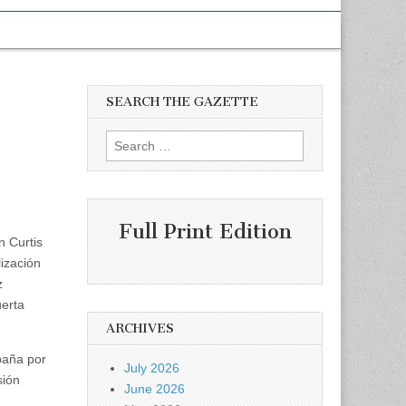
SEARCH THE GAZETTE
Search
for:
Full Print Edition
n Curtis
ización
z
uerta
ARCHIVES
paña por
July 2026
sión
June 2026