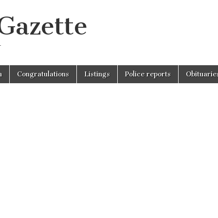
 Gazette
r
n
Congratulations
Listings
Police reports
Obituarie