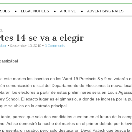
SSUES
LEGAL NOTICES
ARCHIVE
ADVERTISING RATES
OL
tes 14 se va a elegir
aber
•
September 10, 2010
•
0 Comments
astizábal
de este martes los inscritos en los Ward 19 Precincts 8 y 9 no votarán e
gún comunicación oficial del Departamento de Elecciones la nueva local
tarán los electores a partir de estas preliminares será en Louis Agassi
ry School. El exacto lugar es el gimnasio, a donde se ingresa por la p
que se ubica en la entrada principal.
 tanto, parece que solo dos candidatos cuentan en el futuro de la cam
rno. Así se demostró la noche del martes en el primer debate por televi
 presentaron cuatro; pero sólo destacaron Deval Patrick que busca la