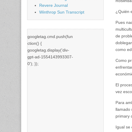
Roslinda
Revere Journal
¿Quién e
Winthrop Sun Transcript
Pues nad
multicul
de probl
googletag.cmd.push(fun
doblegan
ction() {
como edu
googletag.display('div-
gpt-ad-1554143993307-
Como pro
0'); });
enfrentar
económic
El proce
vez esco
Para amb
llamado 
primary 
Igual se 