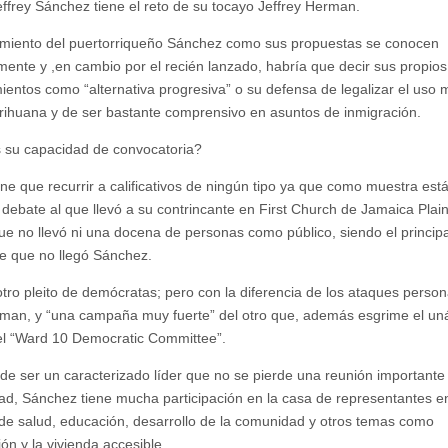
ffrey Sánchez tiene el reto de su tocayo Jeffrey Herman.
miento del puertorriqueño Sánchez como sus propuestas se conocen
mente y ,en cambio por el recién lanzado, habría que decir sus propios
ientos como “alternativa progresiva” o su defensa de legalizar el uso 
rihuana y de ser bastante comprensivo en asuntos de inmigración.
 su capacidad de convocatoria?
ene que recurrir a calificativos de ningún tipo ya que como muestra está
 debate al que llevó a su contrincante en First Church de Jamaica Plain
e no llevó ni una docena de personas como público, siendo el principa
e que no llegó Sánchez.
otro pleito de demócratas; pero con la diferencia de los ataques perso
man, y “una campaña muy fuerte” del otro que, además esgrime el u
l “Ward 10 Democratic Committee”.
e ser un caracterizado líder que no se pierde una reunión importante 
d, Sánchez tiene mucha participación en la casa de representantes e
de salud, educación, desarrollo de la comunidad y otros temas como
ón y la vivienda accesible.