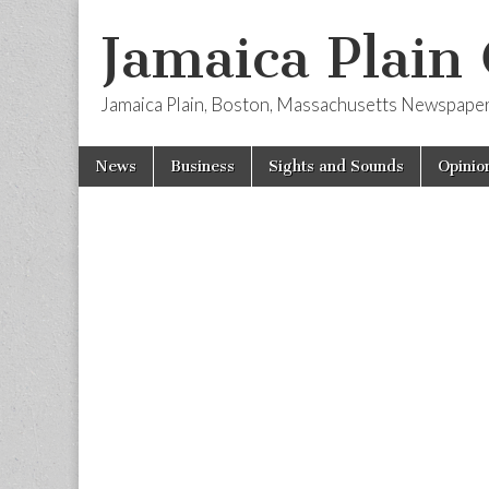
Jamaica Plain
Jamaica Plain, Boston, Massachusetts Newspape
Skip
Main
News
Business
Sights and Sounds
Opinio
to
menu
content