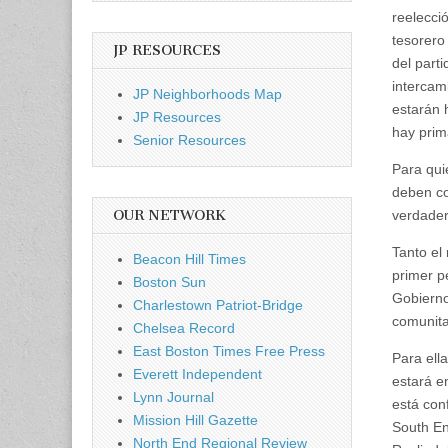
reelecci
tesorero
JP RESOURCES
del part
intercam
JP Neighborhoods Map
estarán 
JP Resources
hay prim
Senior Resources
Para qui
deben co
OUR NETWORK
verdader
Tanto el
Beacon Hill Times
primer p
Boston Sun
Gobierno
Charlestown Patriot-Bridge
comunita
Chelsea Record
East Boston Times Free Press
Para ella
Everett Independent
estará en
Lynn Journal
está con
Mission Hill Gazette
South En
North End Regional Review