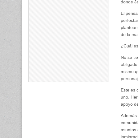
donde Je
El pensa
perfecta
planteam
de la ma
¿Cuál es
No se ti
obligado
mismo qu
personaj
Este es 
uno, Her
apoyo de
Además d
comunida
asuntos 
inmigraci