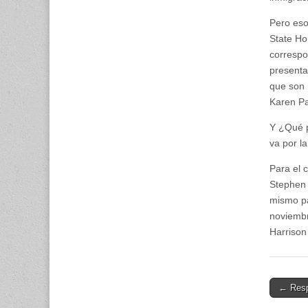
Pero eso
State Hou
correspo
presenta
que son 
Karen P
Y ¿Qué p
va por l
Para el 
Stephen 
mismo pa
noviembr
Harrison
Post
← Respi
naviga