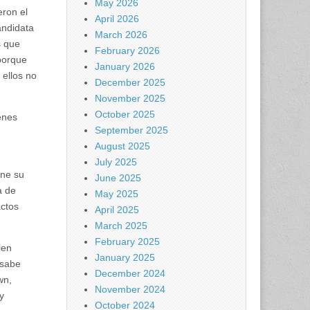
May 2026
eron el
April 2026
andidata
March 2026
s que
February 2026
 porque
January 2026
 ellos no
December 2025
November 2025
October 2025
enes
September 2025
August 2025
July 2025
ene su
June 2025
a de
May 2025
actos
April 2025
March 2025
February 2025
ien
January 2025
 sabe
December 2024
wn,
November 2024
y
October 2024