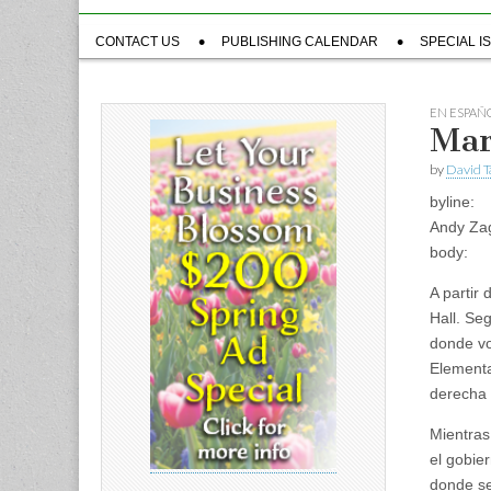
Sub
CONTACT US
PUBLISHING CALENDAR
SPECIAL I
menu
EN ESPAÑ
Mar
by
David T
byline:
Andy Zag
body:
A partir 
Hall. Se
donde vo
Elementa
derecha 
Mientras
el gobie
donde se