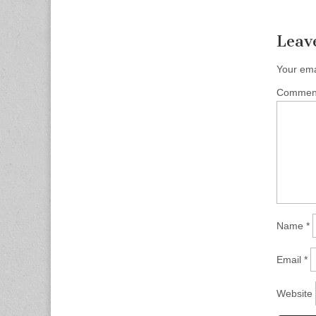
Leav
Your ema
Comme
Name
*
Email
*
Website