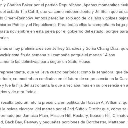
ón y Charles Baker por el partido Republicano. Apenas momentitos tuvi
 del estado Tim Cahill, que va como independiente y Jill Stein que es c
ido Green-Rainbow. Ambos parecían solo eco de los jabs y golpes bajo
biaron Patrick y el Republicano. Para todos ellos la campaña es larga
hasta noviembre en esta pelea por el gobierno del estado, porque para
arias.
enes sí hay preliminares son Jeffrey Sánchez y Sonia Chang Díaz, qui
ncluir este fin de semana su campaña porque el martes 14 son
amente las definitivas para seguir en State House.
 representante, que ya lleva cuatro períodos, como la senadora, que ti
eríodo, se mostraban confiados en el futuro de su presencia en la Cas
 y fue la hija del astronauta la que arreciaba más en su presencia en 
rios y de otra índole.
 resulta todo un reto la presencia en política de Hassan A. Williams, qu
 la boleta electoral del martes por el 2nd Suffolk District que, como se
formado por Jamaica Plain, Mission Hill, Roxbury, Beacon Hill, Chinato
d, Back Bay, Fenway y pequeñas porciones de Dorchester, Mattapan, 