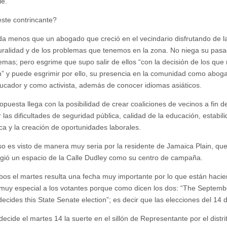
le.
ste contrincante?
a menos que un abogado que creció en el vecindario disfrutando de l
turalidad y de los problemas que tenemos en la zona. No niega su pasa
emas; pero esgrime que supo salir de ellos “con la decisión de los que
” y puede esgrimir por ello, su presencia en la comunidad como abog
cador y como activista, además de conocer idiomas asiáticos.
puesta llega con la posibilidad de crear coaliciones de vecinos a fin d
 las dificultades de seguridad pública, calidad de la educación, estabil
a y la creación de oportunidades laborales.
so es visto de manera muy seria por la residente de Jamaica Plain, que
gió un espacio de la Calle Dudley como su centro de campaña.
os el martes resulta una fecha muy importante por lo que están haci
muy especial a los votantes porque como dicen los dos: “The Septemb
decides this State Senate election”; es decir que las elecciones del 14 
decide el martes 14 la suerte en el sillón de Representante por el distri