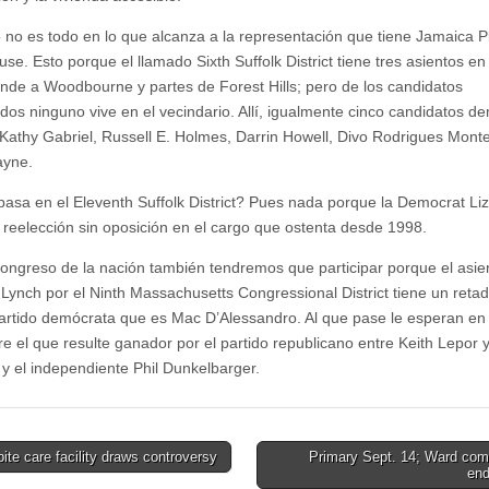
 no es todo en lo que alcanza a la representación que tiene Jamaica P
se. Esto porque el llamado Sixth Suffolk District tiene tres asientos en
nde a Woodbourne y partes de Forest Hills; pero de los candidatos
dos ninguno vive en el vecindario. Allí, igualmente cinco candidatos d
Kathy Gabriel, Russell E. Holmes, Darrin Howell, Divo Rodrigues Monte
ayne.
asa en el Eleventh Suffolk District? Pues nada porque la Democrat Liz
a reelección sin oposición en el cargo que ostenta desde 1998.
congreso de la nación también tendremos que participar porque el asie
Lynch por el Ninth Massachusetts Congressional District tiene un retad
rtido demócrata que es Mac D’Alessandro. Al que pase le esperan en
e el que resulte ganador por el partido republicano entre Keith Lepor 
 y el independiente Phil Dunkelbarger.
te care facility draws controversy
Primary Sept. 14; Ward com
en
tion