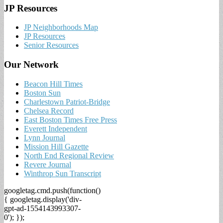
JP Resources
JP Neighborhoods Map
JP Resources
Senior Resources
Our Network
Beacon Hill Times
Boston Sun
Charlestown Patriot-Bridge
Chelsea Record
East Boston Times Free Press
Everett Independent
Lynn Journal
Mission Hill Gazette
North End Regional Review
Revere Journal
Winthrop Sun Transcript
googletag.cmd.push(function()
{ googletag.display('div-
gpt-ad-1554143993307-
0'); });