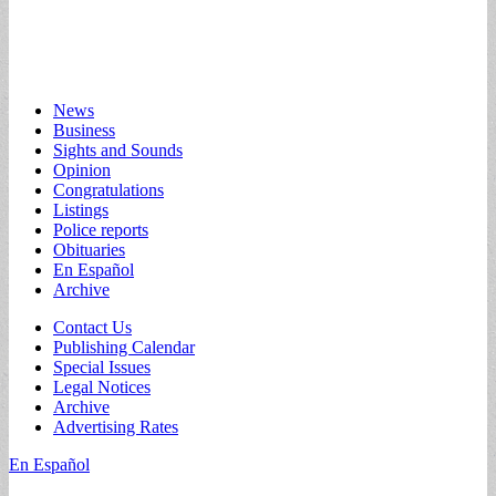
Main
Skip
News
to
Business
menu
content
Sights and Sounds
Opinion
Congratulations
Listings
Police reports
Obituaries
En Español
Archive
Sub
Contact Us
Publishing Calendar
menu
Special Issues
Legal Notices
Archive
Advertising Rates
En Español