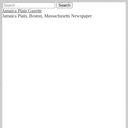
Search
for:
Jamaica Plain Gazette
Jamaica Plain, Boston, Massachusetts Newspaper