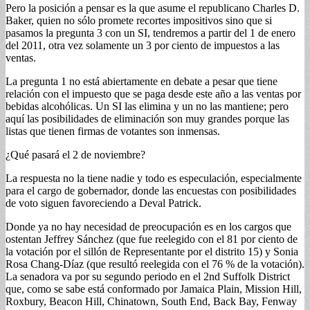
Pero la posición a pensar es la que asume el republicano Charles D.
Baker, quien no sólo promete recortes impositivos sino que si
pasamos la pregunta 3 con un SI, tendremos a partir del 1 de enero
del 2011, otra vez solamente un 3 por ciento de impuestos a las
ventas.
La pregunta 1 no está abiertamente en debate a pesar que tiene
relación con el impuesto que se paga desde este año a las ventas por
bebidas alcohólicas. Un SI las elimina y un no las mantiene; pero
aquí las posibilidades de eliminación son muy grandes porque las
listas que tienen firmas de votantes son inmensas.
¿Qué pasará el 2 de noviembre?
La respuesta no la tiene nadie y todo es especulación, especialmente
para el cargo de gobernador, donde las encuestas con posibilidades
de voto siguen favoreciendo a Deval Patrick.
Donde ya no hay necesidad de preocupación es en los cargos que
ostentan Jeffrey Sánchez (que fue reelegido con el 81 por ciento de
la votación por el sillón de Representante por el distrito 15) y Sonia
Rosa Chang-Díaz (que resultó reelegida con el 76 % de la votación).
La senadora va por su segundo periodo en el 2nd Suffolk District
que, como se sabe está conformado por Jamaica Plain, Mission Hill,
Roxbury, Beacon Hill, Chinatown, South End, Back Bay, Fenway