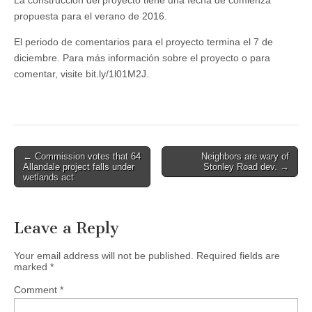
La construcción del proyecto tiene una fecha de comienza
propuesta para el verano de 2016.
El periodo de comentarios para el proyecto termina el 7 de
diciembre. Para más información sobre el proyecto o para
comentar, visite bit.ly/1l01M2J.
Post
← Commission votes that 64
Neighbors are wary of
Allandale project falls under
Stonley Road dev. →
navigation
wetlands act
Leave a Reply
Your email address will not be published.
Required fields are
marked
*
Comment
*