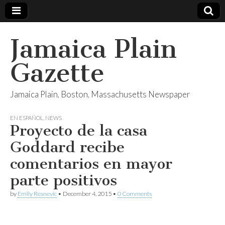
Jamaica Plain
Gazette
Jamaica Plain, Boston, Massachusetts Newspaper
EN ESPAÑOL
,
NEWS
Proyecto de la casa
Goddard recibe
comentarios en mayor
parte positivos
by
Emily Resnevic
•
December 4, 2015
•
0 Comments