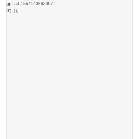
gpt-ad-1554143993307-
0'); });