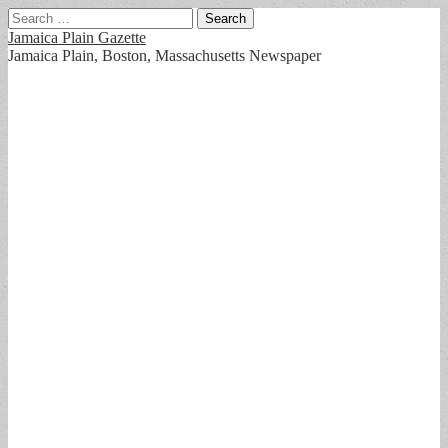
Search
for:
Jamaica Plain Gazette
Jamaica Plain, Boston, Massachusetts Newspaper