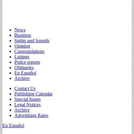
Main
Skip
News
to
Business
menu
content
Sights and Sounds
Opinion
Congratulations
Listings
Police reports
Obituaries
En Español
Archive
Sub
Contact Us
Publishing Calendar
menu
Special Issues
Legal Notices
Archive
Advertising Rates
En Español