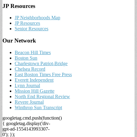
JP Resources
JP Neighborhoods Map
JP Resources
Senior Resources
Our Network
Beacon Hill Times
Boston Sun
Charlestown Patriot-Bridge
Chelsea Record
East Boston Times Free Press
Everett Independent
Lynn Journal
Mission Hill Gazette
North End Regional Review
Revere Journal
Winthrop Sun Transcript
googletag.cmd.push(function()
{ googletag.display('div-
gpt-ad-1554143993307-
0'); });