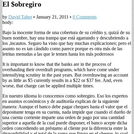
El $obregiro
by
David Taber
•
January 21, 2011
•
0 Comments
body:
Bajo la inocente forma de una cobertura de su crédito y, quizá de su
buen nombre, hay una trampa que está agarrando y descubriendo a
los ,incautos. Seguro ha visto que hay muchas explicaciones; pero el
asunto no es tan cándido como parece porque es otra más de las
letritas menudas a las que le temen hasta los más poderosos
It is important to know that the banks are in the process of
overhauling their overdraft programs, which have come under
intensifying scrutiny in the past years. But overdrawing an account
by as little as $5 currently results in a $22 or $37 fee. And, even
worse, that charge can be applied multiple times.
En nuestro idioma lo conocemos como sobregiro. Eso los expertos
en asuntos económicos y de auditoriía explican de la siguiente
manera: Aunque el banco debe pagar cheques hasta el valor que el
depositante tenga en su cuenta, nada impide que cuando el dueño de
una cuenta corriente imparte una orden de pago por una cantidad
superior a aquella de la cual puede disponer, el banco acepte dicha
orden concediendo un préstamo al cliente por la diferencia entre la
disponibilidad y el total de la suma que figura en el cheque, lo cual