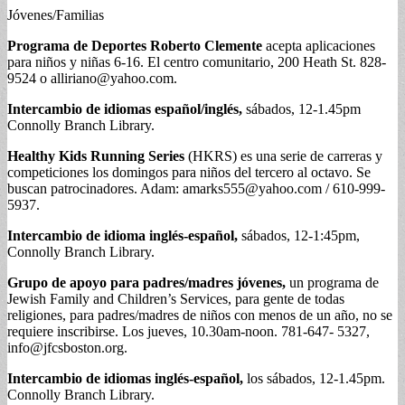
Jóvenes/Familias
Programa de Deportes Roberto Clemente
acepta aplicaciones
para niños y niñas 6-16. El centro comunitario, 200 Heath St. 828-
9524 o
alliriano@yahoo.com
.
Intercambio de idiomas español/inglés,
sábados, 12-1.45pm
Connolly Branch Library.
Healthy Kids Running Series
(HKRS) es una serie de carreras y
competiciones los domingos para niños del tercero al octavo. Se
buscan patrocinadores. Adam:
amarks555@yahoo.com
/ 610-999-
5937.
Intercambio de idioma inglés-español,
sábados, 12-1:45pm,
Connolly Branch Library.
Grupo de apoyo para padres/madres jóvenes,
un programa de
Jewish Family and Children’s Services, para gente de todas
religiones, para padres/madres de niños con menos de un año, no se
requiere inscribirse. Los jueves, 10.30am-noon. 781-647- 5327,
info@jfcsboston.org
.
Intercambio de idiomas inglés-español,
los sábados, 12-1.45pm.
Connolly Branch Library.