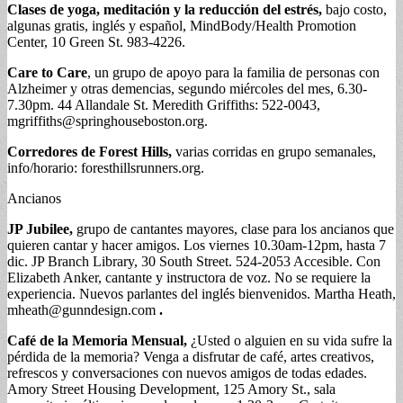
Clases de yoga, meditación y la reducción del estrés,
bajo costo,
algunas gratis, inglés y español, MindBody/Health Promotion
Center, 10 Green St. 983-4226.
Care to Care
, un grupo de apoyo para la familia de personas con
Alzheimer y otras demencias, segundo miércoles del mes, 6.30-
7.30pm. 44 Allandale St. Meredith Griffiths: 522-0043,
mgriffiths@springhouseboston.org
.
Corredores de Forest Hills,
varias corridas en grupo semanales,
info/horario: foresthillsrunners.org.
Ancianos
JP Jubilee,
grupo de cantantes mayores, clase para los ancianos que
quieren cantar y hacer amigos. Los viernes 10.30am-12pm, hasta 7
dic. JP Branch Library, 30 South Street. 524-2053 Accesible. Con
Elizabeth Anker, cantante y instructora de voz. No se requiere la
experiencia. Nuevos parlantes del inglés bienvenidos. Martha Heath,
mheath@gunndesign.com
.
Café de la Memoria Mensual,
¿Usted o alguien en su vida sufre la
pérdida de la memoria? Venga a disfrutar de café, artes creativos,
refrescos y conversaciones con nuevos amigos de todas edades.
Amory Street Housing Development, 125 Amory St., sala