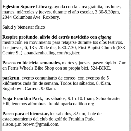
Egleston Square Library,
ayuda con la tarea gratuita, los lunes,
martes, miércoles y jueves, durante el año escolar, 3.30-5.30pm,
2044 Columbus Ave, Roxbury.
Salud y bienestar físico
Respire profundo, alivio del estrés navideño con
qiqong
,
meditación en movimiento para relajarse durante los díos festivos.
Los jueves, 6, 13 y 20 de dic, 6.30-7.30, First Baptist Church (633
Centre St.) taoandzenhealing.com/register.
Paseos en bicicleta semanales,
martes y jueves, paseo rápido. 7am
en Ferris Wheels Bike Shop con su propia bici. 524-BIKE.
parkrun,
evento comunitario de correo, con eventos de 5
kilómetros cada fin de semana. Todos los sábados, 8.45am,
Sugarbowl. Carrera: 9.00am.
Yoga Franklin Park
, los sábados, 9.15-10.15am, Schoolmaster
Hill, tenemos alfombras. franklinparkcoalition.org.
Paseo para el bienestar,
los sábados, 8-9am, Lote de
estacionamiento del club de golf de Franklin Park.
alison.g.m.brown@gmail.com
.