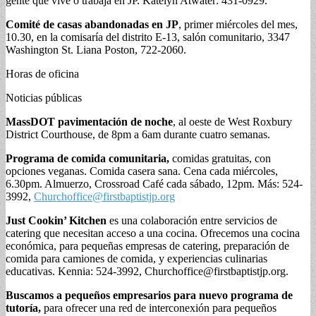
gente que vive o trabaja en JP. Katelyn Atwater: 431-0929.
Comité de casas abandonadas en JP
, primer miércoles del mes,
10.30, en la comisaría del distrito E-13, salón comunitario, 3347
Washington St. Liana Poston, 722-2060.
Horas de oficina
Noticias públicas
MassDOT pavimentación de noche
, al oeste de West Roxbury
District Courthouse, de 8pm a 6am durante cuatro semanas.
Programa de comida comunitaria,
comidas gratuitas, con
opciones veganas. Comida casera sana. Cena cada miércoles,
6.30pm. Almuerzo, Crossroad Café cada sábado, 12pm. Más: 524-
3992,
Churchoffice@firstbaptistjp.org
Just Cookin’ Kitchen
es una colaboración entre servicios de
catering que necesitan acceso a una cocina. Ofrecemos una cocina
económica, para pequeñas empresas de catering, preparación de
comida para camiones de comida, y experiencias culinarias
educativas. Kennia: 524-3992,
Churchoffice@firstbaptistjp.org
.
Buscamos a pequeños empresarios para nuevo programa de
tutoría,
para ofrecer una red de interconexión para pequeños