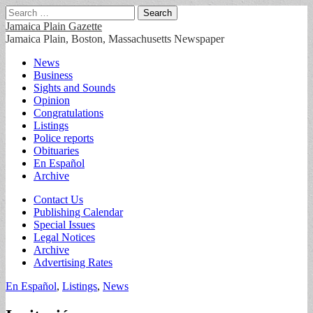
Search
for:
Jamaica Plain Gazette
Jamaica Plain, Boston, Massachusetts Newspaper
Main
Skip
News
to
Business
menu
content
Sights and Sounds
Opinion
Congratulations
Listings
Police reports
Obituaries
En Español
Archive
Sub
Contact Us
Publishing Calendar
menu
Special Issues
Legal Notices
Archive
Advertising Rates
En Español
,
Listings
,
News