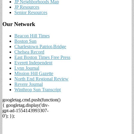
JP Neighborhoods Map
JP Resources
Senior Resources
Our Network
Beacon Hill Times
Boston Sun
Charlestown Patriot-Bridge
Chelsea Record
East Boston Times Free Press
Everett Independent
Lynn Journal
Mission Hill Gazette
North End Regional Review
Revere Journal
Winthrop Sun Transcript
googletag.cmd.push(function()
{ googletag.display('div-
gpt-ad-1554143993307-
0'); });