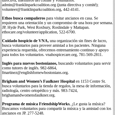
directiva, miembros del comité y voluntarios.
admin@franklinparkcoalition.org
(junta directiva y comité);
volunteer@franklinparkcoalition.org
, 442-4141.
Ethos busca compañeros
para visitar ancianos en casa. Se
requieren una orientación y un compromiso de una hora por semana.
JP, Hyde Park, West Roxbury, Roslindale y Mattapan.
ethocare.org/volunteer/application, 522-6700.
Cuidado hospicio de VNA,
una organización sin fines de lucro,
busca voluntarios para proveer amistad a los pacientes. Ninguna
experiencia requerida, ofrecemos entrenamiento continuo y apoyo
para todos los voluntarios. vnahospicecare.org, 781-569-2811.
Inglés para nuevos bostonianos,
buscando voluntarios para servir
como tutores de inglés. 982-6864,
fmartinez@englishfornewbostonians.org
.
Brigham and Women’s Faulkner Hospital
en 1153 Centre St.
busca voluntarios para la tienda de regalos, la mesa de información,
radiología, centro ortopédico y más. 983-7424,
brighamandwomensfaulkner.org.
Programa de música FriendshipWorks
, ¿Le gusta la música?
Buscamos voluntarios para compartir la música y la amistad con los
ancianos en JP. 277-5248.