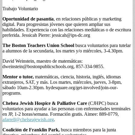
Trabajo Voluntario
Oportunidad de pasantía
, en relaciones públicas y marketing
digital. Para progresistas jóvenes que quieren ampliar sus
habilidades. Experiencia con las relaciones mediáticas o de escritura
preferida. Jessicah Pierre:
jessicah@ips-dc.org
The Boston Teachers Union School
busca voluntarios para tutelar
a alumnos de la secundaria, los martes y/o miércoles, 3-4.30pm.
David Weinstein, maestro de matemáticas:
dweinstein@bostonpublicschools.org
, 857-334-9855.
Mentor o tutor,
matemáticas, ciencia, historia, inglés, idiomas
extranjeros, SAT, y más. Los martes, miércoles, jueves, 3-8pm,
sábado 10am-2.30pm. hydesquare.org/get-involved/join-our-
programs.
Chelsea Jewish Hospice & Palliative Care
(CJHPC) busca
voluntarios para ayudar a las personas con enfermedades terminales
en JP, 1-2 horas/semana. Formación gratis. Aimee: 889-0779,
afarrell@chelseajewish.org
.
Coalición de Franklin Park,
busca miembros para la junta