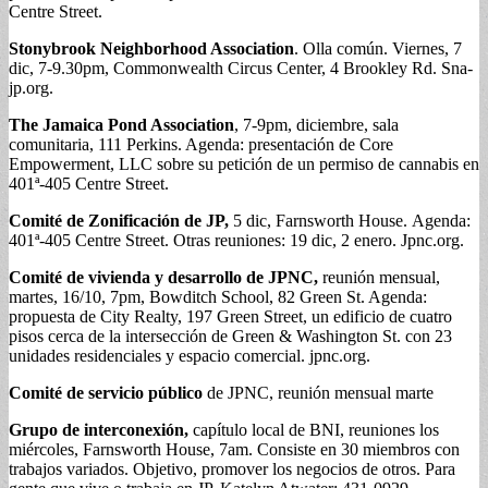
Centre Street.
Stonybrook Neighborhood Association
. Olla común. Viernes, 7
dic, 7-9.30pm,
Commonwealth Circus Center, 4 Brookley Rd. Sna-
jp.org
.
The Jamaica Pond Association
, 7-9pm, diciembre, sala
comunitaria, 111 Perkins. Agenda: presentación de Core
Empowerment, LLC sobre su petición de un permiso de cannabis en
401ª-405 Centre Street.
Comité de Zonificación de
JP,
5 dic, Farnsworth House. Agenda:
401ª-405 Centre Street. Otras reuniones: 19 dic, 2 enero. Jpnc.org.
Comité de vivienda y desarrollo de JPNC,
reunión mensual,
martes, 16/10, 7pm, Bowditch School, 82 Green St. Agenda:
propuesta de City Realty, 197 Green Street, un edificio de cuatro
pisos cerca de la intersección de Green & Washington St. con 23
unidades residenciales y espacio comercial. jpnc.org.
Comité de servicio público
de JPNC, reunión mensual marte
Grupo de interconexión,
capítulo local de BNI, reuniones los
miércoles, Farnsworth House, 7am. Consiste en 30 miembros con
trabajos variados. Objetivo, promover los negocios de otros. Para