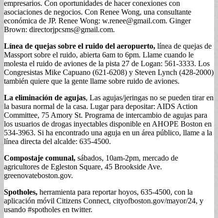
empresarios. Con oportunidades de hacer conexiones con
asociaciones de negocios. Con Renee Wong, una consultante
económica de JP. Renee Wong:
w.renee@gmail.com
. Ginger
Brown:
directorjpcsms@gmail.com
.
Línea de quejas sobre el ruido del aeropuerto,
línea de quejas de
Massport sobre el ruido, abierta 6am to 6pm. Llame cuando le
molesta el ruido de aviones de la pista 27 de Logan: 561-3333. Los
Congresistas Mike Capuano (621-6208) y Steven Lynch (428-2000)
también quiere que la gente llame sobre ruido de aviones.
La eliminación de agujas
, Las agujas/jeringas no se pueden tirar en
la basura normal de la casa. Lugar para depositar: AIDS Action
Committee, 75 Amory St. Programa de intercambio de agujas para
los usuarios de drogas inyectables disponible en AHOPE Boston en
534-3963. Si ha encontrado una aguja en un área público, llame a la
línea directa del alcalde: 635-4500.
Compostaje comunal,
sábados, 10am-2pm, mercado de
agricultores de Egleston Square, 45 Brookside Ave.
greenovateboston.gov.
Spotholes,
herramienta para reportar hoyos, 635-4500, con la
aplicación móvil Citizens Connect, cityofboston.gov/mayor/24, y
usando #spotholes en twitter.