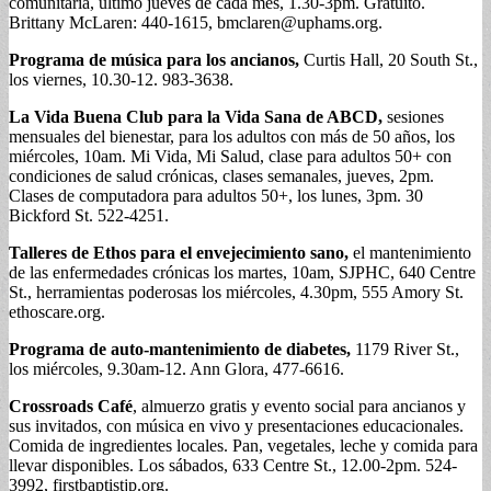
comunitaria, último jueves de cada mes, 1.30-3pm. Gratuito.
Brittany McLaren: 440-1615,
bmclaren@uphams.org
.
Programa de música para los ancianos,
Curtis Hall, 20 South St.,
los viernes, 10.30-12. 983-3638.
La Vida Buena Club para la Vida Sana de ABCD,
sesiones
mensuales del bienestar, para los adultos con más de 50 años, los
miércoles, 10am. Mi Vida, Mi Salud, clase para adultos 50+ con
condiciones de salud crónicas, clases semanales, jueves, 2pm.
Clases de computadora para adultos 50+, los lunes, 3pm. 30
Bickford St. 522-4251.
Talleres de Ethos para el envejecimiento sano,
el mantenimiento
de las enfermedades crónicas los martes, 10am, SJPHC, 640 Centre
St., herramientas poderosas los miércoles, 4.30pm, 555 Amory St.
ethoscare.org.
Programa de auto-mantenimiento de diabetes,
1179 River St.,
los miércoles, 9.30am-12. Ann Glora, 477-6616.
Crossroads Café
, almuerzo gratis y evento social para ancianos y
sus invitados, con música en vivo y presentaciones educacionales.
Comida de ingredientes locales. Pan, vegetales, leche y comida para
llevar disponibles. Los sábados, 633 Centre St., 12.00-2pm. 524-
3992, firstbaptistjp.org.