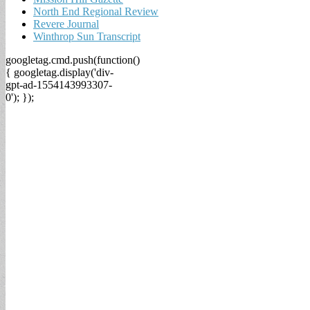
North End Regional Review
Revere Journal
Winthrop Sun Transcript
googletag.cmd.push(function()
{ googletag.display('div-
gpt-ad-1554143993307-
0'); });