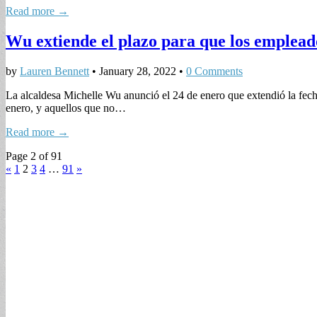
Read more →
Wu extiende el plazo para que los emplead
by
Lauren Bennett
•
January 28, 2022
•
0 Comments
La alcaldesa Michelle Wu anunció el 24 de enero que extendió la fec
enero, y aquellos que no…
Read more →
Page 2 of 91
«
1
2
3
4
…
91
»