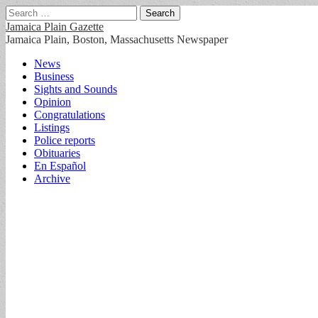
Search
for:
Jamaica Plain Gazette
Jamaica Plain, Boston, Massachusetts Newspaper
Main
Skip
News
to
Business
menu
content
Sights and Sounds
Opinion
Congratulations
Listings
Police reports
Obituaries
En Español
Archive