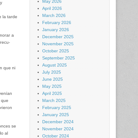
May 2026
ny
April 2026
March 2026
 la tarde
February 2026
January 2026
morar a
December 2025
 recu-
November 2025
October 2025
September 2025
August 2025
en que ni
July 2025
June 2025
May 2025
venían
April 2025
 que
March 2025
rieron
February 2025
January 2025
December 2024
tonces se
November 2024
do al
October 2024