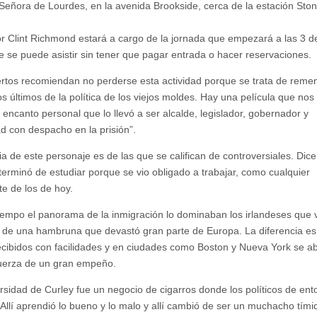
Señora de Lourdes, en la avenida Brookside, cerca de la estación Sto
tor Clint Richmond estará a cargo de la jornada que empezará a las 3 de
ue se puede asistir sin tener que pagar entrada o hacer reservaciones.
rtos recomiendan no perderse esta actividad porque se trata de reme
os últimos de la política de los viejos moldes. Hay una película que nos
 encanto personal que lo llevó a ser alcalde, legislador, gobernador y
ad con despacho en la prisión”.
ria de este personaje es de las que se califican de controversiales. Dic
 terminó de estudiar porque se vio obligado a trabajar, como cualquier
te de los de hoy.
iempo el panorama de la inmigración lo dominaban los irlandeses que 
de una hambruna que devastó gran parte de Europa. La diferencia es
ecibidos con facilidades y en ciudades como Boston y Nueva York se ab
uerza de un gran empeño.
rsidad de Curley fue un negocio de cigarros donde los políticos de en
 Allí aprendió lo bueno y lo malo y allí cambió de ser un muchacho tími