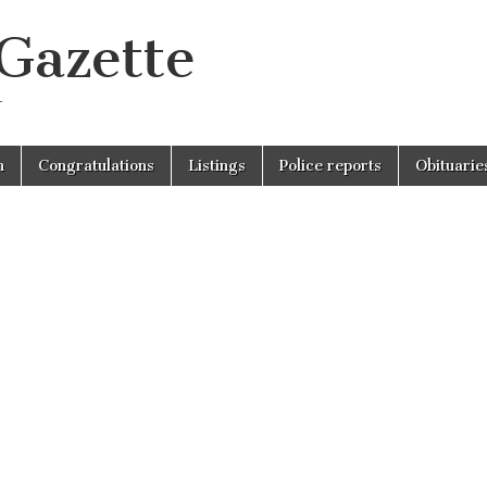
 Gazette
r
n
Congratulations
Listings
Police reports
Obituarie