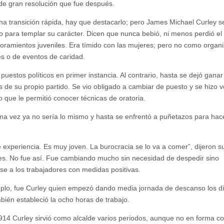
e gran resolución que fue después.
na transición rápida, hay que destacarlo; pero James Michael Curley 
o para templar su carácter. Dicen que nunca bebió, ni menos perdió el
ramientos juveniles. Era tímido con las mujeres; pero no como organ
es o de eventos de caridad.
puestos políticos en primer instancia. Al contrario, hasta se dejó ganar
s de su propio partido. Se vio obligado a cambiar de puesto y se hizo 
lo que le permitió conocer técnicas de oratoria.
ma vez ya no sería lo mismo y hasta se enfrentó a puñetazos para hac
e experiencia. Es muy joven. La burocracia se lo va a comer”, dijeron s
s. No fue así. Fue cambiando mucho sin necesidad de despedir sino
e a los trabajadores con medidas positivas.
plo, fue Curley quien empezó dando media jornada de descanso los d
bién estableció la ocho horas de trabajo.
14 Curley sirvió como alcalde varios periodos, aunque no en forma co