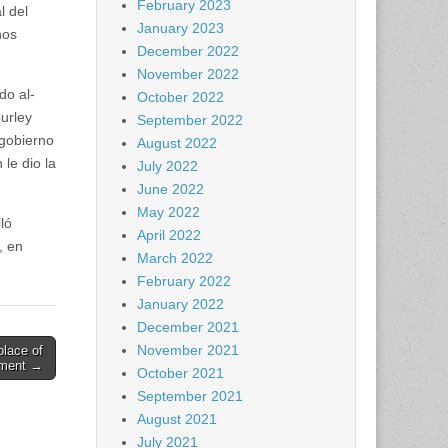
February 2023
l del
January 2023
hos
December 2022
November 2022
do al-
October 2022
urley
September 2022
 gobierno
August 2022
le dio la
July 2022
June 2022
May 2022
ló
April 2022
, en
March 2022
February 2022
January 2022
December 2021
November 2021
place of
tment →
October 2021
September 2021
August 2021
July 2021