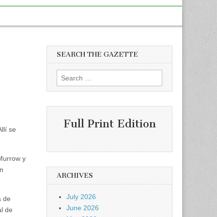
SEARCH THE GAZETTE
Search
for:
Full Print Edition
llí se
Murrow y
en
ARCHIVES
July 2026
a de
June 2026
l de