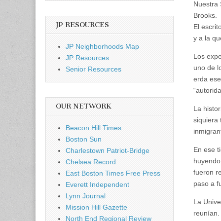
Nuestra 
Brooks.
JP RESOURCES
El escri
y a la q
JP Neighborhoods Map
Los expe
JP Resources
uno de l
Senior Resources
erda ese
“autorid
OUR NETWORK
La histo
siquiera
Beacon Hill Times
inmigran
Boston Sun
En ese t
Charlestown Patriot-Bridge
huyendo 
Chelsea Record
fueron r
East Boston Times Free Press
paso a f
Everett Independent
Lynn Journal
La Unive
Mission Hill Gazette
reunían.
North End Regional Review