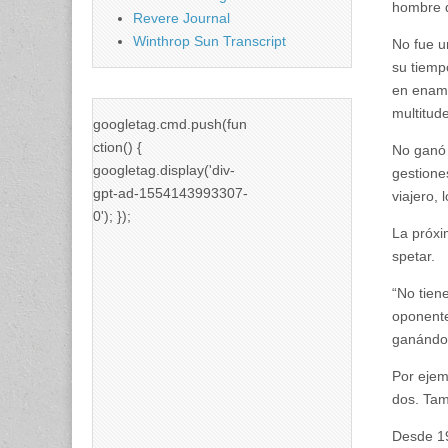
hombre d
Revere Journal
Winthrop Sun Transcript
No fue u
su tiemp
en enamo
multitud
googletag.cmd.push(fun
ction() {
No ganó 
googletag.display('div-
gestione
gpt-ad-1554143993307-
viajero, 
0'); });
La próxi
spetar.
“No tien
oponente
ganándos
Por ejem
dos. Tam
Desde 19