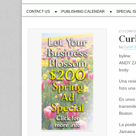
Sub
CONTACT US
PUBLISHING CALENDAR
SPECIAL I
menu
EN ESPAÑ
Curl
by
David T
byline:
ANDY Z
body:
Una resi
hizo una
En unos 
transmit
Boston.
La posib
Jamaica 