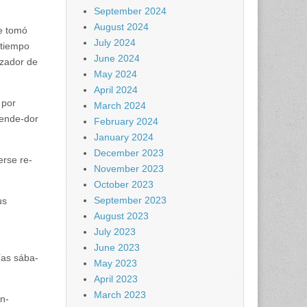
September 2024
August 2024
se tomó
July 2024
 tiempo
June 2024
izador de
May 2024
April 2024
 por
March 2024
vende-dor
February 2024
January 2024
December 2023
erse re-
November 2023
October 2023
September 2023
us
August 2023
July 2023
June 2023
ías sába-
May 2023
April 2023
March 2023
n-