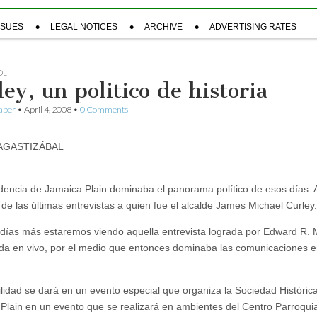
SSUES
LEGAL NOTICES
ARCHIVE
ADVERTISING RATES
OL
ey, un politico de historia
aber
•
April 4, 2008
•
0 Comments
AGASTIZÁBAL
dencia de Jamaica Plain dominaba el panorama político de esos días. A
 de las últimas entrevistas a quien fue el alcalde James Michael Curley.
días más estaremos viendo aquella entrevista lograda por Edward R. 
ida en vivo, por el medio que entonces dominaba las comunicaciones 
ilidad se dará en un evento especial que organiza la Sociedad Históric
Plain en un evento que se realizará en ambientes del Centro Parroquia