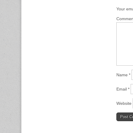
Your ema
Comme
Name
*
Email
*
Website