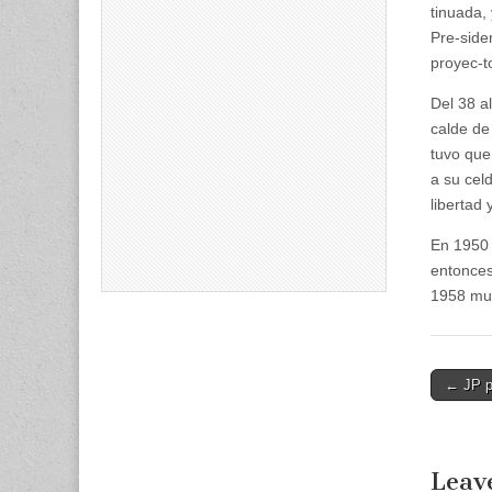
tinuada,
Pre-side
proyec-t
Del 38 a
calde de
tuvo que 
a su cel
libertad 
En 1950 
entonces
1958 mur
Post
← JP p
naviga
Leav