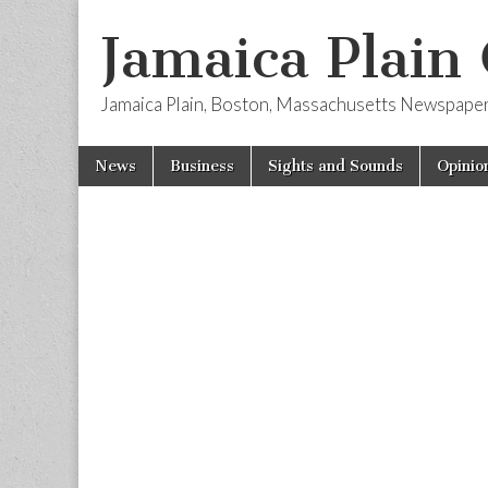
Jamaica Plain
Jamaica Plain, Boston, Massachusetts Newspape
Skip
Main
News
Business
Sights and Sounds
Opinio
to
menu
content