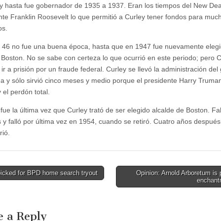
 y hasta fue gobernador de 1935 a 1937. Eran los tiempos del New Dea
nte Franklin Roosevelt lo que permitió a Curley tener fondos para muc
os.
l 46 no fue una buena época, hasta que en 1947 fue nuevamente elegi
 Boston. No se sabe con certeza lo que ocurrió en este periodo; pero C
ir a prisión por un fraude federal. Curley se llevó la administración del
da y sólo sirvió cinco meses y medio porque el presidente Harry Truman 
y el perdón total.
fue la última vez que Curley trató de ser elegido alcalde de Boston. Fal
 y falló por última vez en 1954, cuando se retiró. Cuatro años después
ió.
icked for BPD home search tryout
Opinion: Arnold Arboretum is 
enchan
tion
e a Reply