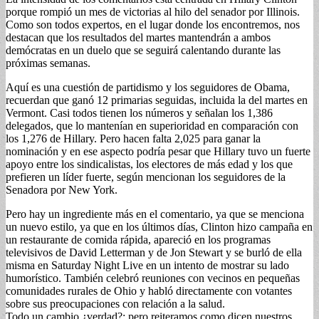
porque rompió un mes de victorias al hilo del senador por Illinois.
Como son todos expertos, en el lugar donde los encontremos, nos
destacan que los resultados del martes mantendrán a ambos
demócratas en un duelo que se seguirá calentando durante las
próximas semanas.
Aquí es una cuestión de partidismo y los seguidores de Obama,
recuerdan que ganó 12 primarias seguidas, incluida la del martes en
Vermont. Casi todos tienen los números y señalan los 1,386
delegados, que lo mantenían en superioridad en comparación con
los 1,276 de Hillary. Pero hacen falta 2,025 para ganar la
nominación y en ese aspecto podría pesar que Hillary tuvo un fuerte
apoyo entre los sindicalistas, los electores de más edad y los que
prefieren un líder fuerte, según mencionan los seguidores de la
Senadora por New York.
Pero hay un ingrediente más en el comentario, ya que se menciona
un nuevo estilo, ya que en los últimos días, Clinton hizo campaña en
un restaurante de comida rápida, apareció en los programas
televisivos de David Letterman y de Jon Stewart y se burló de ella
misma en Saturday Night Live en un intento de mostrar su lado
humorístico. También celebró reuniones con vecinos en pequeñas
comunidades rurales de Ohio y habló directamente con votantes
sobre sus preocupaciones con relación a la salud.
Todo un cambio ¿verdad?; pero reiteramos como dicen nuestros