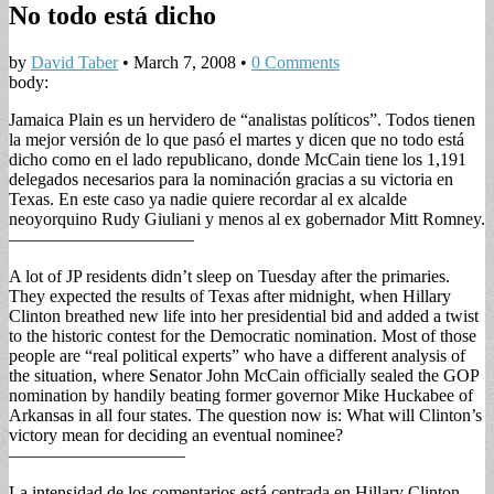
No todo está dicho
by
David Taber
•
March 7, 2008
•
0 Comments
body:
Jamaica Plain es un hervidero de “analistas políticos”. Todos tienen
la mejor versión de lo que pasó el martes y dicen que no todo está
dicho como en el lado republicano, donde McCain tiene los 1,191
delegados necesarios para la nominación gracias a su victoria en
Texas. En este caso ya nadie quiere recordar al ex alcalde
neoyorquino Rudy Giuliani y menos al ex gobernador Mitt Romney.
——————————–
A lot of JP residents didn’t sleep on Tuesday after the primaries.
They expected the results of Texas after midnight, when Hillary
Clinton breathed new life into her presidential bid and added a twist
to the historic contest for the Democratic nomination. Most of those
people are “real political experts” who have a different analysis of
the situation, where Senator John McCain officially sealed the GOP
nomination by handily beating former governor Mike Huckabee of
Arkansas in all four states. The question now is: What will Clinton’s
victory mean for deciding an eventual nominee?
——————————
La intensidad de los comentarios está centrada en Hillary Clinton