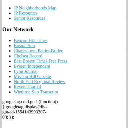
JP Neighborhoods Map
JP Resources
Senior Resources
Our Network
Beacon Hill Times
Boston Sun
Charlestown Patriot-Bridge
Chelsea Record
East Boston Times Free Press
Everett Independent
Lynn Journal
Mission Hill Gazette
North End Regional Review
Revere Journal
Winthrop Sun Transcript
googletag.cmd.push(function()
{ googletag.display('div-
gpt-ad-1554143993307-
0'); });