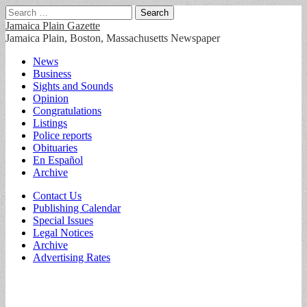
Search
for:
Jamaica Plain Gazette
Jamaica Plain, Boston, Massachusetts Newspaper
Main
Skip
News
to
Business
menu
content
Sights and Sounds
Opinion
Congratulations
Listings
Police reports
Obituaries
En Español
Archive
Sub
Contact Us
Publishing Calendar
menu
Special Issues
Legal Notices
Archive
Advertising Rates