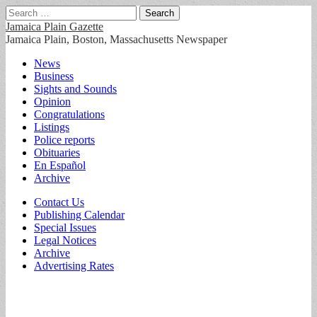
Search
for:
Jamaica Plain Gazette
Jamaica Plain, Boston, Massachusetts Newspaper
Main
Skip
News
to
Business
menu
content
Sights and Sounds
Opinion
Congratulations
Listings
Police reports
Obituaries
En Español
Archive
Sub
Contact Us
Publishing Calendar
menu
Special Issues
Legal Notices
Archive
Advertising Rates