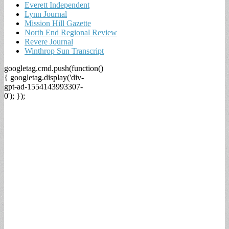
Everett Independent
Lynn Journal
Mission Hill Gazette
North End Regional Review
Revere Journal
Winthrop Sun Transcript
googletag.cmd.push(function()
{ googletag.display('div-
gpt-ad-1554143993307-
0'); });