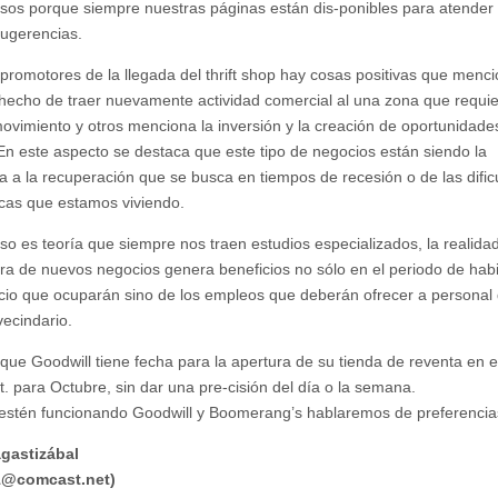
sos porque siempre nuestras páginas están dis-ponibles para atender
sugerencias.
 promotores de la llegada del thrift shop hay cosas positivas que menc
hecho de traer nuevamente actividad comercial al una zona que requi
vimiento y otros menciona la inversión y la creación de oportunidade
 En este aspecto se destaca que este tipo de negocios están siendo la
a a la recuperación que se busca en tiempos de recesión o de las dific
as que estamos viviendo.
eso es teoría que siempre nos traen estudios especializados, la realida
ura de nuevos negocios genera beneficios no sólo en el periodo de habi
cio que ocuparán sino de los empleos que deberán ofrecer a personal
vecindario.
que Goodwill tiene fecha para la apertura de su tienda de reventa en e
t. para Octubre, sin dar una pre-cisión del día o la semana.
stén funcionando Goodwill y Boomerang’s hablaremos de preferencia
gastizábal
1@comcast.net
)