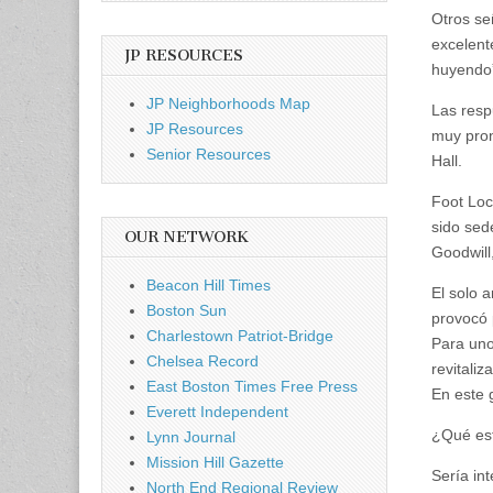
Otros se
excelent
JP RESOURCES
huyendo
JP Neighborhoods Map
Las resp
JP Resources
muy pront
Senior Resources
Hall.
Foot Loc
sido sed
OUR NETWORK
Goodwill
Beacon Hill Times
El solo 
Boston Sun
provocó 
Charlestown Patriot-Bridge
Para uno
Chelsea Record
revitali
East Boston Times Free Press
En este 
Everett Independent
¿Qué es
Lynn Journal
Mission Hill Gazette
Sería in
North End Regional Review