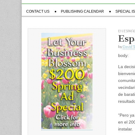
Sub
CONTACT US
PUBLISHING CALENDAR
SPECIAL I
menu
EN ESPAÑ
Esp
by
David T
body:
La decis
bienveni
comunita
vecindar
de barat
resultad
“Pero ya
en el 20
instalar.