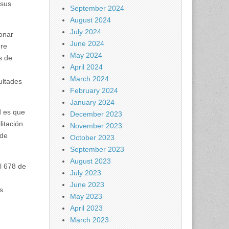
 sus
September 2024
August 2024
July 2024
ionar
June 2024
ere
May 2024
s de
April 2024
March 2024
ultades
February 2024
January 2024
d es que
December 2023
litación
November 2023
 de
October 2023
September 2023
August 2023
l 678 de
July 2023
June 2023
s.
May 2023
April 2023
March 2023