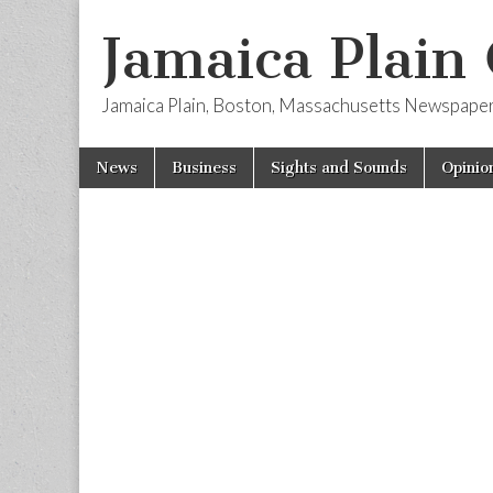
Jamaica Plain
Jamaica Plain, Boston, Massachusetts Newspape
Skip
Main
News
Business
Sights and Sounds
Opinio
to
menu
content