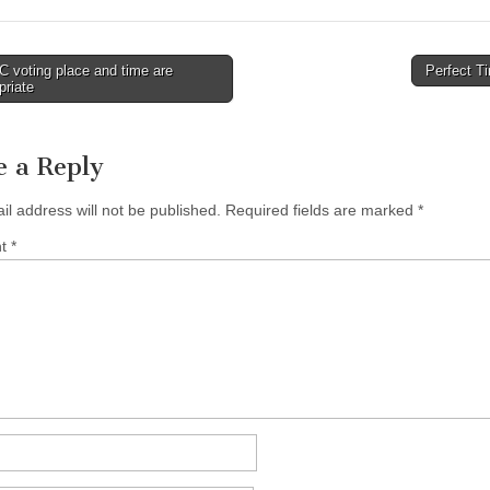
 voting place and time are
Perfect T
priate
tion
e a Reply
il address will not be published.
Required fields are marked
*
nt
*