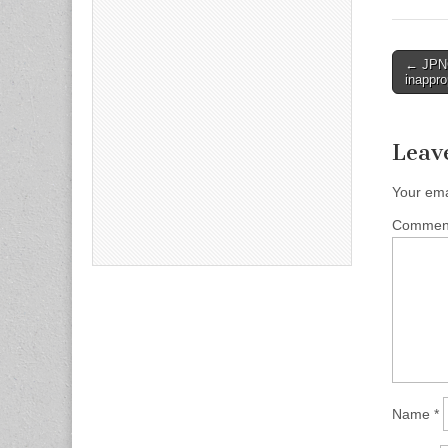
Post
← JPNC
inappro
naviga
Leav
Your ema
Comme
Name
*