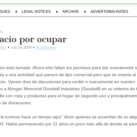
SSUES
LEGAL NOTICES
ARCHIVE
ADVERTISING RATES
OL
acio por ocupar
aber
•
July 24, 2009
•
0 Comments
ión está tomada. Ahora sólo faltan los permisos para dar nuevamente l
da a una actividad que parece de tipo comercial pero que se orienta al 
rio. Vienen días de discusiones para recibir o nuevamente en nuestro
io a Morgan Memorial Goodwill Industries (Goodwill) en su sistema de 
illo con ropa y productos para el hogar de segundo uso y principalmen
o de donaciones.
 la tuvimos hace un tiempo aquí” dicen quienes se acuerdan de su ale
03. Había permanecido por 11 años un poco más allá de donde se pie