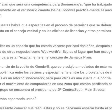
ñalan que será una competencia para Boomerang’s, “que ha trabajado
emente en el vecindario cuando los de Goodwill práctica-mente saliero
”.
uestas habrá que esperarlas en el proceso de permisos que se deben i
o en el consejo vecinal y en las oficinas de licencias y otros permisos 
ker es un espacio que ha estado vacante por casi dos años, después 
e de otros negocios como Woolworth’s. Ese es el lugar que han escogi
, para estar “exactamente en el corazón de Jamaica Plain.
anuncio de la vuelta de Goodwill, que se produjo a mediados de este m
polémica entre los vecinos y especialmente en-tre los propietarios de 
s es un retorno innecesario; pero para otros es una vuelta que podría
zar el movimiento de compradores en una zona que estaba perdiendo atr
grupo se encuentra el presidente de JP Centre/South Main Streets.
taba esperando usted?
teresante conocer sus respuestas y no es necesario esperar hasta el p