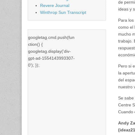
de permi
Revere Journal
ideas y 
Winthrop Sun Transcript
Para los
como el 
mucho mo
googletag.cmd.push(fun
trabajo.
ction() {
respuest
googletag.display('div-
económic
gpt-ad-1554143993307-
0'); });
Pero si 
la apert
del espa
nuestro 
Se sabe 
Centre S
Cuando e
Andy Za
(
ideaz2