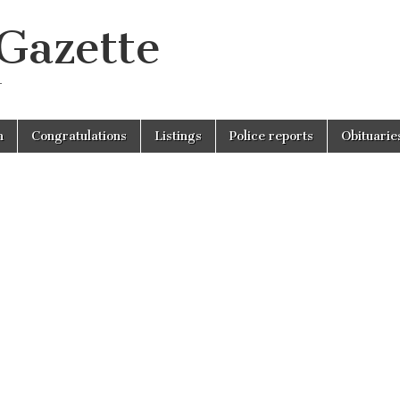
 Gazette
r
n
Congratulations
Listings
Police reports
Obituarie