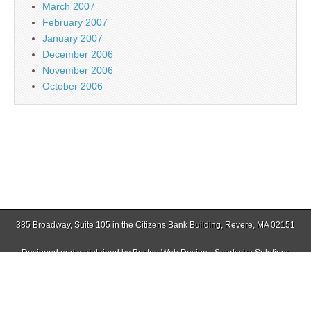
March 2007
February 2007
January 2007
December 2006
November 2006
October 2006
385 Broadway, Suite 105 in the Citizens Bank Building, Revere, MA 02151
Designed and maintained by
Boston Web Design - Sparkwire Solutions
(781) 485-0588 | Fax (781) 485-1403
Copyright © 2026
Jamaica Plain Gazette
. All Rights Reserved.
The Magazine Basic Theme by
bavotasan.com
.