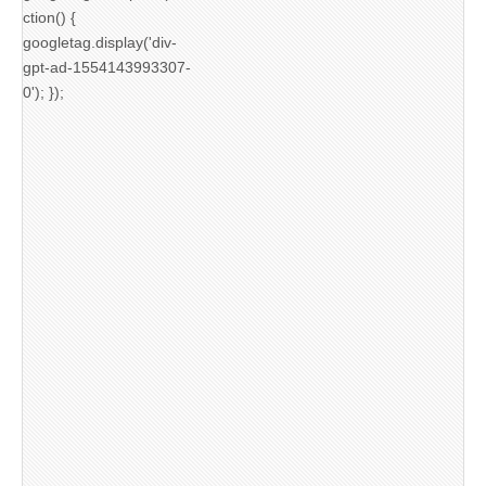
ction() {
googletag.display('div-
gpt-ad-1554143993307-
0'); });