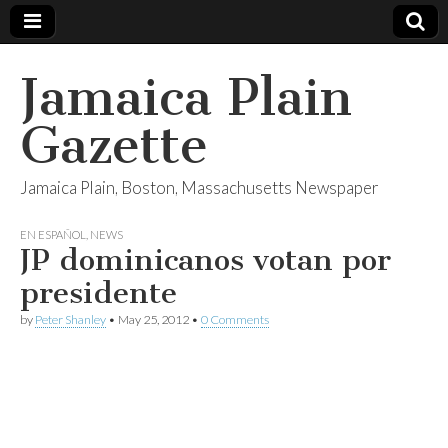
Jamaica Plain
Gazette
Jamaica Plain, Boston, Massachusetts Newspaper
EN ESPAÑOL
,
NEWS
JP dominicanos votan por
presidente
by
Peter Shanley
•
May 25, 2012
•
0 Comments