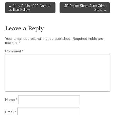
Post
← Jerry Rubin of JP Named
JP Police Share June Crime
as Barr Fellow
Stats →
navigation
Leave a Reply
Your email address will not be published.
Required fields are
marked
*
Comment
*
Name
*
Email
*