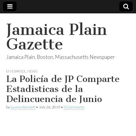
Jamaica Plain
Gazette
Jamaica Plain, Boston, Massachusetts Newspaper
EN ESPAÑOL
,
NEWS
La Policía de JP Comparte
Estadisticas de la
Delincuencia de Junio
by
Lauren Bennett
•
July 26, 2019
•
0 Comments