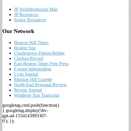
JP Neighborhoods Map
JP Resources
Senior Resources
Our Network
Beacon Hill Times
Boston Sun
Charlestown Patriot-Bridge
Chelsea Record
East Boston Times Free Press
Everett Independent
Lynn Journal
Mission Hill Gazette
North End Regional Review
Revere Journal
Winthrop Sun Transcript
googletag.cmd.push(function()
{ googletag.display('div-
gpt-ad-1554143993307-
0'); });