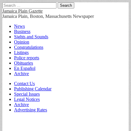
Search
for:
Jamaica Plain Gazette
Jamaica Plain, Boston, Massachusetts Newspaper
Main
Skip
News
to
Business
menu
content
Sights and Sounds
Opinion
Congratulations
Listings
Police reports
Obituaries
En Español
Archive
Sub
Contact Us
Publishing Calendar
menu
Special Issues
Legal Notices
Archive
Advertising Rates