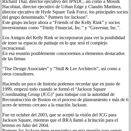
Richard Thal, director ejecutivo del JPNDC, así como a Mossik
Hacobian, director ejecutivo de Urban Edge y Claudio Martinez,
director ejecutivo de Hyde Square Task Force, los principales socios
del grupo denominado.” Partners for Jackson”.
Este grupo incluye ahora a “Friends of the Kelly Rink” y socios
inversionistas como “Trinity Financial, Inc.” y “Gravestar, Inc.”.
Los Amigos del Kelly Rink se incorporaron para ver la posibilidad
de tener su espacio de patinaje en lo que será el complejo
recreacional.
En esa reunión posiblemente conoceremos a elementos destacados
de las firmas
“Tise Design Associates” y “Stull & Lee Architects”, así como a
otros consultores.
Haciendo un poco de historia podemos recordar que en junio de
1999, empezó todo cuando se formó el “Jackson Square
Coordinating Group (JCG)” para trabajar con la autoridad de
Reconstrucción de Boston en el proceso de planeamiento e más de 6
acres de terreno cercano a la estación Jackson.
Fue en octubre del 2003, que se aceptó la visión del JCG para
Jackson Square, mientras que el BRA llamó a licitación para el
terreno en Julio del 2004.
Partners for Jackson tiene expectativa en esta reunión para seguir