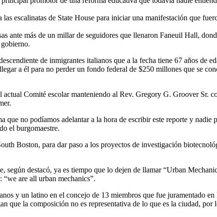
rincipal promotor de una reforma educativa que todavía nadie entiende 
las escalinatas de State House para iniciar una manifestación que fuerc
osas ante más de un millar de seguidores que llenaron Faneuil Hall, do
 gobierno.
 descendiente de inmigrantes italianos que a la fecha tiene 67 años de 
 llegar a él para no perder un fondo federal de $250 millones que se c
 el actual Comité escolar manteniendo al Rev. Gregory G. Groover Sr. 
mer.
 que no podíamos adelantar a la hora de escribir este reporte y nadie p
ado el burgomaestre.
outh Boston, para dar paso a los proyectos de investigación biotecnoló
ue, según destacó, ya es tiempo que lo dejen de llamar “Urban Mechanic
: “we are all urban mechanics”.
canos y un latino en el concejo de 13 miembros que fue juramentado en 
n que la composición no es representativa de lo que es la ciudad, por