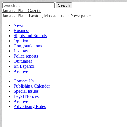
Search
for:
Jamaica Plain Gazette
Jamaica Plain, Boston, Massachusetts Newspaper
Main
Skip
News
to
Business
menu
content
Sights and Sounds
Opinion
Congratulations
Listings
Police reports
Obituaries
En Español
Archive
Sub
Contact Us
Publishing Calendar
menu
Special Issues
Legal Notices
Archive
Advertising Rates