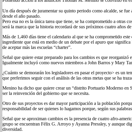
Poniendo acción a los anuncios Thomas M. Menino se convirtió en el p
Un día después de juramentar su quinto periodo como alcalde, se fue a 
desde el año pasado.
Pero esa no es la única tarea que tiene, se ha comprometido a otras c
será la marca que la historia recordará de sus próximos cuatro años de
Más de 1,460 días tiene el calendario al que se ha comprometido este
ingrediente que está en medio de un debate por el apuro que significa
de aceptar más las escuelas “charter”.
Señal que quiere estar preparado para los cambios es que reorganizó
Igualmente incluyó como nuevos miembros a John Barros y Mary Ta
¿Cuánto se demorarán los legisladores en pasar el proyecto> es un tema
que preferimos seguir con el análisis de las otras metas que se ha traz
Menino ha dicho que quiere crear un “distrito Portuario Moderno en S
ser la reinvención del gobierno que se necesita.
Otro de sus proyectos es dar mayor participación a la población porq
responsabilidad de ser quienes lo hagamos porque, según sus palabras
Señal que se aproximan cambios es la presencia de cuatro afro-ameri
grupo se encuentran Félix G. Arroyo y Ayanna Pressley, y aunque diga
diversidad.