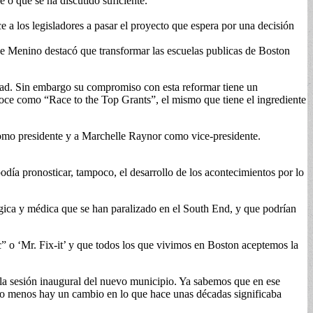
o que se ha discutido suficiente.
e a los legisladores a pasar el proyecto que espera por una decisión
nde Menino destacó que transformar las escuelas publicas de Boston
edad. Sin embargo su compromiso con esta reformar tiene un
onoce como “Race to the Top Grants”, el mismo que tiene el ingrediente
como presidente y a Marchelle Raynor como vice-presidente.
odía pronosticar, tampoco, el desarrollo de los acontecimientos por lo
gica y médica que se han paralizado en el South End, y que podrían
” o ‘Mr. Fix-it’ y que todos los que vivimos en Boston aceptemos la
la sesión inaugural del nuevo municipio. Ya sabemos que en ese
 lo menos hay un cambio en lo que hace unas décadas significaba