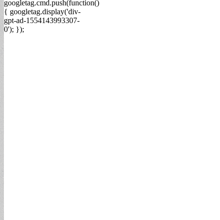
googletag.cmd.push(function()
{ googletag.display('div-
gpt-ad-1554143993307-
0'); });