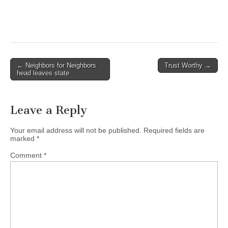
Post
← Neighbors for Neighbors
Trust Worthy →
head leaves state
navigation
Leave a Reply
Your email address will not be published.
Required fields are
marked
*
Comment
*