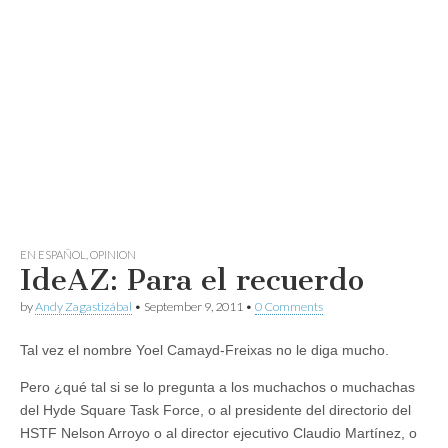
EN ESPAÑOL
,
OPINION
IdeAZ: Para el recuerdo
by
Andy Zagastizábal
•
September 9, 2011
•
0 Comments
Tal vez el nombre Yoel Camayd-Freixas no le diga mucho.
Pero ¿qué tal si se lo pregunta a los muchachos o muchachas
del Hyde Square Task Force, o al presidente del directorio del
HSTF Nelson Arroyo o al director ejecutivo Claudio Martínez, o