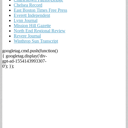
Chelsea Record
East Boston Times Free Press
Everett Independent
Lynn Journal
Mission Hill Gazette
North End Regional Review
Revere Journal
Winthrop Sun Transcript
googletag.cmd.push(function()
{ googletag.display('div-
gpt-ad-1554143993307-
0'); });