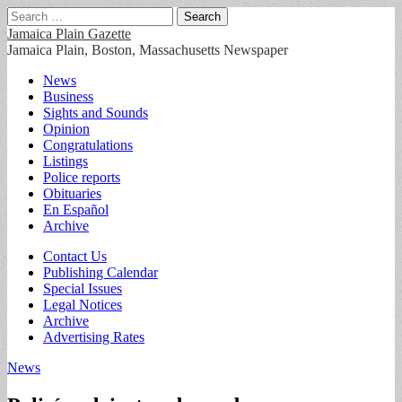
Search
for:
Jamaica Plain Gazette
Jamaica Plain, Boston, Massachusetts Newspaper
Main
Skip
News
to
Business
menu
content
Sights and Sounds
Opinion
Congratulations
Listings
Police reports
Obituaries
En Español
Archive
Sub
Contact Us
Publishing Calendar
menu
Special Issues
Legal Notices
Archive
Advertising Rates
News