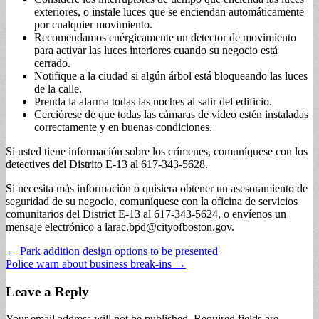
exteriores, o instale luces que se enciendan automáticamente
por cualquier movimiento.
Recomendamos enérgicamente un detector de movimiento
para activar las luces interiores cuando su negocio está
cerrado.
Notifique a la ciudad si algún árbol está bloqueando las luces
de la calle.
Prenda la alarma todas las noches al salir del edificio.
Cerciórese de que todas las cámaras de vídeo estén instaladas
correctamente y en buenas condiciones.
Si usted tiene información sobre los crímenes, comuníquese con los
detectives del Distrito E-13 al 617-343-5628.
Si necesita más información o quisiera obtener un asesoramiento de
seguridad de su negocio, comuníquese con la oficina de servicios
comunitarios del District E-13 al 617-343-5624, o envíenos un
mensaje electrónico a
larac.bpd@cityofboston.gov
.
Post
← Park addition design options to be presented
Police warn about business break-ins →
navigation
Leave a Reply
Your email address will not be published.
Required fields are