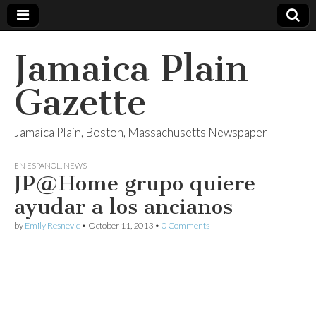
Jamaica Plain
Gazette
Jamaica Plain, Boston, Massachusetts Newspaper
EN ESPAÑOL
,
NEWS
JP@Home grupo quiere
ayudar a los ancianos
by
Emily Resnevic
•
October 11, 2013
•
0 Comments