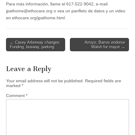
Para más información, llame el 617-522-9042, e-mail
jpathome@ethocare.org
o vea un panfleto de datos y un video
en ethocare.org/jpathome.html.
Post
← Casey Arborway changes:
Arroyo, Barros endorse
Funding, busway, parking
Walsh for mayor →
navigation
Leave a Reply
Your email address will not be published.
Required fields are
marked
*
Comment
*