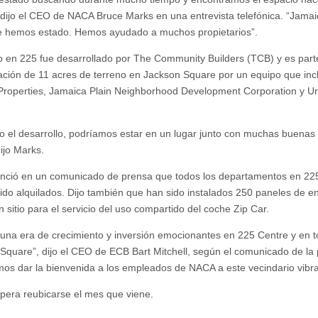
 dijo el CEO de NACA Bruce Marks en una entrevista telefónica. “Jamai
 hemos estado. Hemos ayudado a muchos propietarios”.
cio en 225 fue desarrollado por The Community Builders (TCB) y es part
ción de 11 acres de terreno en Jackson Square por un equipo que inc
 Properties, Jamaica Plain Neighborhood Development Corporation y U
o el desarrollo, podríamos estar en un lugar junto con muchas buenas
ijo Marks.
ció en un comunicado de prensa que todos los departamentos en 22
sido alquilados. Dijo también que han sido instalados 250 paneles de e
n sitio para el servicio del uso compartido del coche Zip Car.
 una era de crecimiento y inversión emocionantes en 225 Centre y en 
Square”, dijo el CEO de ECB Bart Mitchell, según el comunicado de la
os dar la bienvenida a los empleados de NACA a este vecindario vibra
era reubicarse el mes que viene.