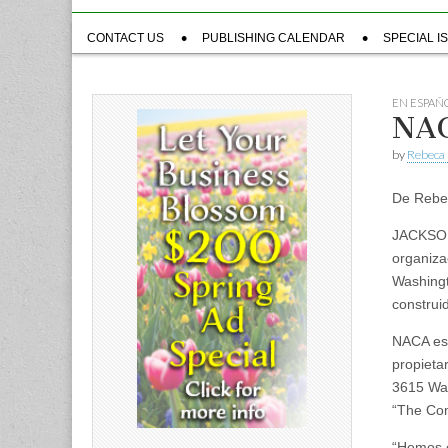
Sub
CONTACT US
PUBLISHING CALENDAR
SPECIAL I
menu
EN ESPAÑ
NAC
by
Rebeca 
De Rebec
JACKSON
organiza
Washingto
construi
NACA es 
propieta
3615 Was
“The Com
“Hemos e