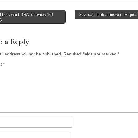
hbors want BRA to review 101
Gov. candidates answer JP ques
ey
tion
e a Reply
il address will not be published.
Required fields are marked
*
nt
*