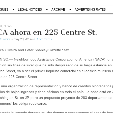
SSUES
LEGAL NOTICES
ARCHIVE
ADVERTISING RATES
OL
,
NEWS
A ahora en 225 Centre St.
Oliveira
•
May 23, 2014
•
0 Comments
a Oliveira and Peter Shanley/Gazette Staff
 SQ.— Neighborhood Assistance Corporation of America (NACA), un
ción sin fines de lucro que ha sido desplazado de su larga estancia en
n Street, va a ser el primer inquilino comercial en el edificio multiuso 
do en 225 Centre Street.
una organización de representación y banco de créditos hipotecarios 
rios de bajos ingresos y tiene oficinas en todo el país. La sede está en
hington St. en JP, pero un propuesto proyecto de 283 departamentos
mons” les obliga reubicarse.
stado buscando durante mucho tiempo y encontramos el espacio hac