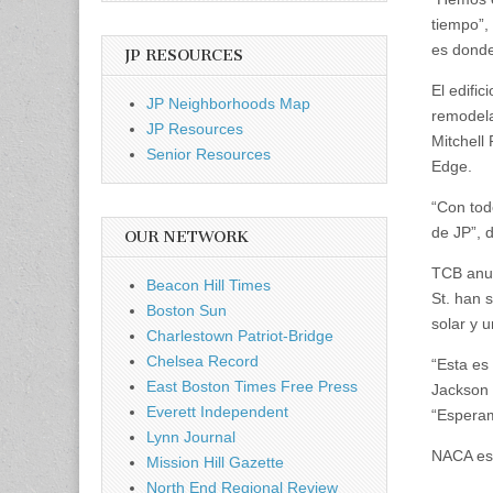
tiempo”,
es donde
JP RESOURCES
El edifi
JP Neighborhoods Map
remodela
JP Resources
Mitchell
Senior Resources
Edge.
“Con tod
de JP”, d
OUR NETWORK
TCB anun
Beacon Hill Times
St. han 
Boston Sun
solar y u
Charlestown Patriot-Bridge
Chelsea Record
“Esta es
East Boston Times Free Press
Jackson 
Everett Independent
“Esperam
Lynn Journal
NACA esp
Mission Hill Gazette
North End Regional Review