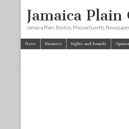
Jamaica Plain
Jamaica Plain, Boston, Massachusetts Newspape
Skip
Main
News
Business
Sights and Sounds
Opinio
to
menu
content