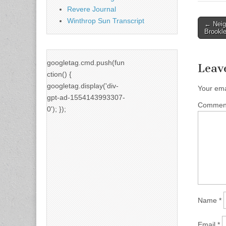
Revere Journal
Winthrop Sun Transcript
Post
← Neig
Brookl
naviga
googletag.cmd.push(fun
Leav
ction() {
googletag.display('div-
Your ema
gpt-ad-1554143993307-
Comme
0'); });
Name
*
Email
*