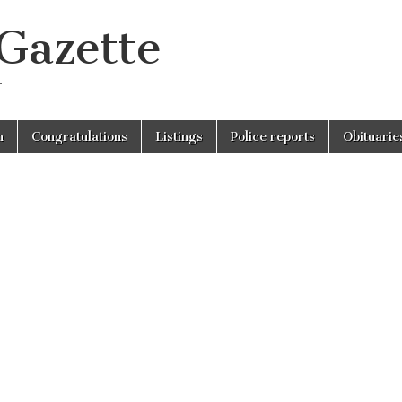
 Gazette
r
n
Congratulations
Listings
Police reports
Obituarie