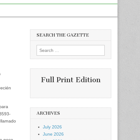
SEARCH THE GAZETTE
Search
for:
a
Full Print Edition
recién
para
ARCHIVES
 3593-
 llamado
July 2026
June 2026
e poco