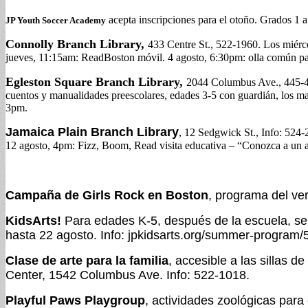
acepta inscripciones para el otoño. Grados 1 a
JP Youth Soccer Academy
Connolly Branch Library,
433 Centre St., 522-1960. Los miérco
jueves, 11:15am: ReadBoston móvil. 4 agosto, 6:30pm: olla común para
Egleston Square Branch Library,
2044 Columbus Ave., 445-434
cuentos y manualidades preescolares, edades 3-5 con guardián, los ma
3pm.
Jamaica Plain Branch Library
, 12 Sedgwick St., Info: 524-
12 agosto, 4pm: Fizz, Boom, Read visita educativa – “Conozca a un ap
Campaña de Girls Rock en Boston
, programa del ve
KidsArts!
Para edades K-5, después de la escuela, se
hasta 22 agosto. Info: jpkidsarts.org/summer-program/
Clase de arte para la familia
, accesible a las sillas
Center, 1542 Columbus Ave. Info: 522-1018.
Playful Paws Playgroup
, actividades zoológicas para