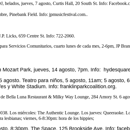
 DJ, helados, jueves, 7 agosto, Curtis Hall, 20 South St. Info: Facebo
bre, Pinebank Field. Info: jpmusicfestival.com..
J.P. Licks, 659 Centre St. Info: 722-2060.
para Servicios Comunitarios, cuarto lunes de cada mes, 2-6pm, JP Bra
Mozart Park, jueves, 14 agosto, 7pm. Info: hydesquare
 5 agosto. Teatro para niños, 5 agosto, 11am; 5 agosto,
es y White Stadium. Info: franklinparkcoalition.org.
tio de Bella Luna Restaurant & Milky Way Lounge, 284 Amory St. 6 ago
38. Los miércoles: The Authentic Lounge. Los jueves: Queeraoke. Los
 lesbianas; viernes, 6-8:30pm: hora de los hippies;
sto, 8:30pm, The Space, 125 Brookside Ave. Info: fa