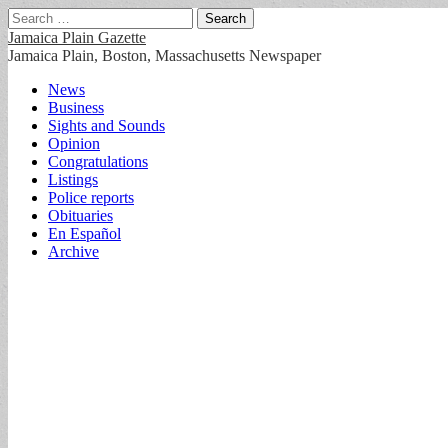
Search
for:
Jamaica Plain Gazette
Jamaica Plain, Boston, Massachusetts Newspaper
Main
Skip
News
to
Business
menu
content
Sights and Sounds
Opinion
Congratulations
Listings
Police reports
Obituaries
En Español
Archive