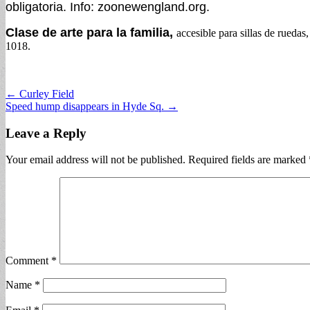
obligatoria. Info: zoonewengland.org.
Clase de arte para la familia,
accesible para sillas de rued
1018.
Post
← Curley Field
Speed hump disappears in Hyde Sq. →
navigation
Leave a Reply
Your email address will not be published.
Required fields are marked
Comment
*
Name
*