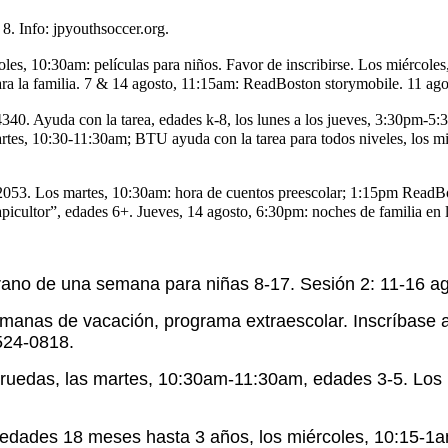
 8. Info: jpyouthsoccer.org.
les, 10:30am: películas para niños. Favor de inscribirse. Los miércole
 la familia. 7 & 14 agosto, 11:15am: ReadBoston storymobile. 11 agost
0. Ayuda con la tarea, edades k-8, los lunes a los jueves,
3:30pm-5:30
rtes, 10:30-11:30am; BTU ayuda con la tarea para todos niveles, los mi
2053. Los martes, 10:30am: hora de cuentos preescolar; 1:15pm ReadBost
icultor”, edades 6+. Jueves, 14 agosto, 6:30pm: noches de familia en 
rano de una semana para niñas 8-17. Sesión 2: 11-16 agos
manas de vacación, programa extraescolar. Inscríbase 
524-0818.
 de ruedas, las martes, 10:30am-11:30am, edades 3-5. L
 edades 18 meses hasta 3 años, los miércoles, 10:15-1a