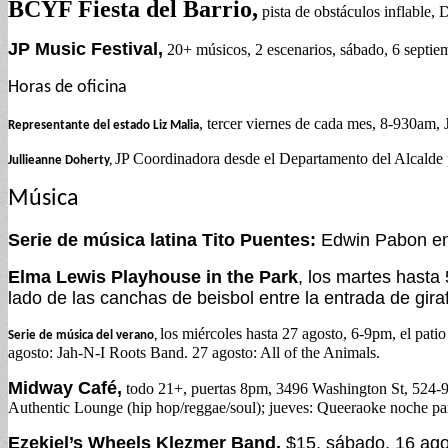
BCYF Fiesta del Barrio,
pista de obstáculos inflable,
JP Music Festival,
20+ músicos, 2 escenarios, sábado, 6 septiem
Horas de oficina
, tercer viernes de cada mes, 8-930am, 
Representante del estado Liz Malia
JP Coordinadora desde el Departamento del Alcalde 
Jullieanne Doherty,
Música
Serie de música latina Tito Puentes:
Edwin Pabon en 
Elma Lewis Playhouse in the Park
, los martes hasta
lado de las canchas de beisbol entre la entrada de giraf
los miércoles hasta 27 agosto, 6-9pm, el pa
Serie de música del verano,
agosto: Jah-N-I Roots Band. 27 agosto: All of the Animals.
Midway Café,
todo 21+, puertas 8pm, 3496 Washington St, 524-90
Authentic Lounge (hip hop/reggae/soul); jueves: Queeraoke noche para
Ezekiel’s Wheels Klezmer Band,
$15, sábado, 16 ago