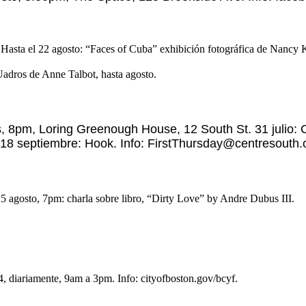
asta el 22 agosto: “Faces of Cuba” exhibición fotográfica de Nancy K
Uadros de Anne Talbot, hasta agosto.
s, 8pm, Loring Greenough House, 12 South St. 31 julio:
18 septiembre: Hook. Info:
FirstThursday@centresouth.
25 agosto, 7pm: charla sobre libro, “Dirty Love” by Andre Dubus III.
14, diariamente, 9am a 3pm. Info: cityofboston.gov/bcyf.