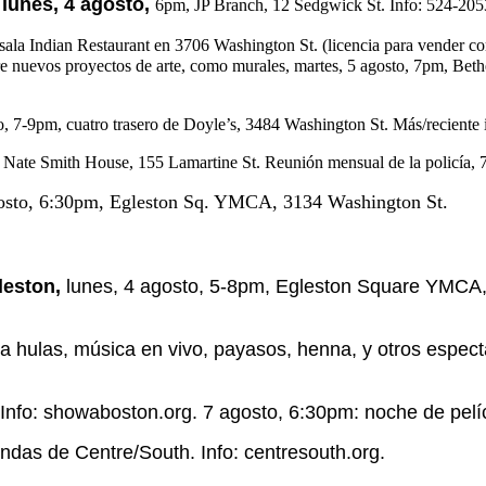
 lunes, 4 agosto,
6pm, JP Branch, 12 Sedgwick St. Info: 524-205
ala Indian Restaurant en 3706 Washington St. (licencia para vender comi
obre nuevos proyectos de arte, como murales, martes, 5 agosto, 7pm, B
o, 7-9pm, cuatro trasero de Doyle’s, 3484 Washington St. Más/reciente
e, Nate Smith House, 155 Lamartine St. Reunión mensual de la policía, 
osto, 6:30pm, Egleston Sq. YMCA, 3134 Washington St.
leston,
lunes, 4 agosto, 5-8pm, Egleston Square YMCA,
ula hulas, música en vivo, payasos, henna, y otros espec
Info: showaboston.org. 7 agosto, 6:30pm: noche de pelí
endas de Centre/South. Info: centresouth.org.