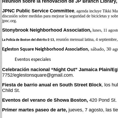
Reunión sobre la renovación de JP Branch Library,
JPNC Public Service Committee
, agenda incluye Tikki Mas
discusión sobre medidas para mejorar la seguridad de bicicletas y s
jpnc.org.
Stonybrook Neighborhood Association,
lunes, 11 agost
, reunión mensual latina, 4 septiembr
La Policía de Boston del distrito E-13
sábado, 30 ag
Egleston Square Neighborhood Association,
Eventos especiales
Celebración nacional “Night Out” Jamaica Plain/Eg
7752/
eglestonsquare@gmail.com
.
Fiesta de barrio anual en South Street Block
, los h
Child St.
Eventos del verano de Showa Boston,
420 Pond St. 
Primer martes paseo de arte,
jueves, 7 agosto, las ti