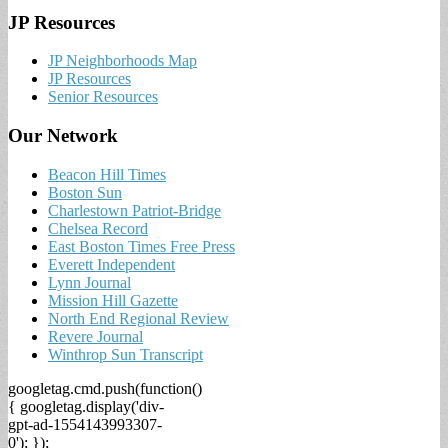
JP Resources
JP Neighborhoods Map
JP Resources
Senior Resources
Our Network
Beacon Hill Times
Boston Sun
Charlestown Patriot-Bridge
Chelsea Record
East Boston Times Free Press
Everett Independent
Lynn Journal
Mission Hill Gazette
North End Regional Review
Revere Journal
Winthrop Sun Transcript
googletag.cmd.push(function()
{ googletag.display('div-
gpt-ad-1554143993307-
0'); });