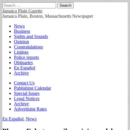
Search
for:
Jamaica Plain Gazette
Jamaica Plain, Boston, Massachusetts Newspaper
Main
Skip
News
to
Business
menu
content
Sights and Sounds
Opinion
Congratulations
Listings
Police reports
Obituaries
En Español
Archive
Sub
Contact Us
Publishing Calendar
menu
Special Issues
Legal Notices
Archive
Advertising Rates
En Español
,
News