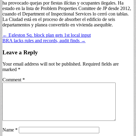
ha provocado quejas por fiestas ilícitas y ocupantes ilegales. Ha
estado en la lista de Problem Properties Comittee de JP desde 2012,
cuando el Department of Inspectional Services lo cerró con tablas.
La Ciudad está en el proceso de absorber el edificio de seis
departamentos y planea convertirlo en vivienda asequible.
Post
← Egleston Sq. block plan gets 1st local input
BRA lacks rules and records, audit finds →
navigation
Leave a Reply
Your email address will not be published.
Required fields are
marked
*
Comment
*
Name
*